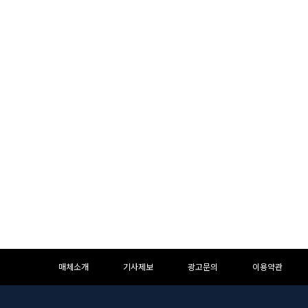
하
하
매체소개
기사제보
광고문의
이용약관
단
단