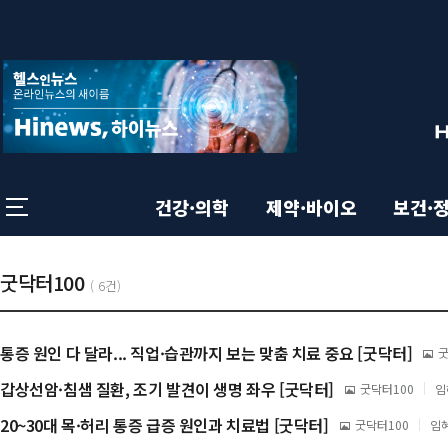
상
전
체
단
메
뉴
영
닫
기
역
건강·의학
제약·바이오
보건·
본
총
기
굿닥터100
목
(
6건)
:
록
사
문
통증 원인 다 달라... 직업·습관까지 보는 맞춤 치료 중요 [굿닥터]
이
굿
목
미
지
갑상선암·침샘 질환, 조기 발견이 생명 좌우 [굿닥터]
영
이
굿닥터100
임
기
미
록
사
지
20~30대 목·허리 통증 급증 원인과 치료법 [굿닥터]
이
굿닥터100
임
기
미
사