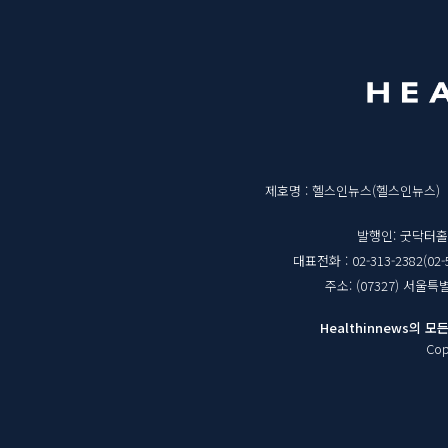
메
영
뉴
역
매
제호명 : 헬스인뉴스(헬스인뉴스)
체
발행인: 굿닥터
대표전화 : 02-313-2382(02-
정
주소: (07327) 서울
보
Healthinnews의
Cop