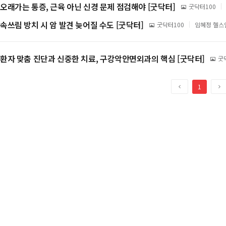
역
보
지
오래가는 통증, 근육 아닌 신경 문제 점검해야 [굿닥터]
이
굿닥터100
기
미
사
지
기
속쓰림 방치 시 암 발견 늦어질 수도 [굿닥터]
이
굿닥터100
임혜정 헬스
기
미
사
지
형
기
사
환자 맞춤 진단과 신중한 치료, 구강악안면외과의 핵심 [굿닥터]
이
굿
태
미
지
기
사
이
1
전