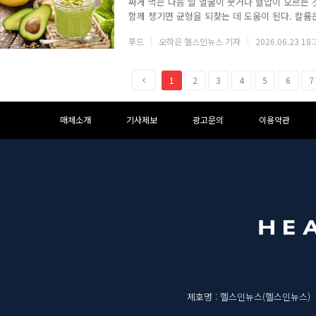
짜게 먹은 다음 날 얼굴이 붓거나 혈압이 오르는 
함께 챙기면 균형을 되찾는 데 도움이 된다. 칼륨
육을 이완시켜 혈압을 낮추는 역할을 한다. 여름
푸드
오하은 헬스인뉴스 기자
2026.06.23 18:
수축과 이완을 반복하며 혈압 변동이 커지는 만큼
혈압에 얼마나 영향을 줄까2021년 중국 성인 4만
리그램 많을수록 수축기 혈압이 평균 3.07밀리미
이
1
2
3
4
5
6
7
전
하
하
매체소개
기사제보
광고문의
이용약관
단
단
메
영
뉴
역
매
제호명 : 헬스인뉴스(헬스인뉴스)