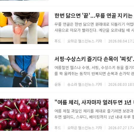
역
보
채소가 감염에 대한 저항력을 높인다는 연구가 여
을 다져 무침이나 양념에 넣거나 살짝만 익혀 먹는
기
한번 닳으면 '끝'...무릎 연골 지키는
무릎 연골은 한번 닳으면 원래대로 되돌리기 어렵
형
사용으로 마모가 빨라진다. 계단을 오르내릴 때 
이 신호를 보내는 셈이다. 연골 자체를 음식으로 
태
푸드
오하은 헬스인뉴스 기자
2026.08.04 17:
루는 재료를 보충하면 진행 속도를 늦추는 데 도움
에는 오메가3 지방산이 많다. 오메가3는 몸속에
기와 통증을 줄인다. 골관절염 환자에서 오메가3
서핑·수상스키 즐기다 손목이 '찌릿'
여름철엔 헬스나 수영, 서핑, 수상스키 등을 즐기며
를 꽉 움켜쥐는 동작이 반복되면 손목과 손가락 
부질환 3가지를 알아본다.먼저 저림 증상이 있다
운동
송소라 헬스인뉴스 기자
2026.08.03 18:
담당하는 주요 말초 신경인 정중신경이 압박받아 
저림 증상이 나타나며 물건을 자주 떨어뜨리는 것
널증후군은 가정주부, 악기 연주자, 사무직 종사
"여름 체리, 사자마자 얼려두면 1년
여름 제철 과일인 체리를 제대로 즐기려면 보관과
두면 샐러드, 스무디, 베이킹까지 1년 내내 두루
항산화 성분이 풍부해 건강 효능도 작지 않다.◇
푸드
오하은 헬스인뉴스 기자
2026.07.27 17:
내는 항산화 성분인 안토시아닌은 콜레스테롤을 