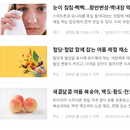
고 수분을 채워 두통을 달래는 데 도움이 된다.
눈이 침침·뻑뻑...황반변성·백내장 막
스마트폰과 모니터를 종일 들여다보는 생활에 여름
매일 먹는 밥상에서 먼저 챙길 수 있다. 미국 국
준히 복용한 그룹은 황반변성이 중기에서 말기로 
푸드
오하은 헬스인뉴스 기자
2026.07.17 09:
풍부한 제철 과일과 채소를 정리했다.◇ 시금치,
틴이 가장 풍부한 채소로 꼽힌다. 이 두 색소는 
역할을 한다. 기름에 살짝 볶으면 지용성인 루테
혈당·혈압 함께 잡는 여름 제철 채소
혈당과 혈압을 동시에 관리해야 하는 사람에게 여
혈압 변동이 커지고, 더위로 입맛이 떨어지면 식사
것이 탄수화물은 적으면서 식이섬유와 칼륨이 풍부
푸드
오하은 헬스인뉴스 기자
2026.07.15 10:
이 급하게 오르는 것을 늦추고, 칼륨은 신장이 나
아 값도 싸고 수분까지 많은 여름 채소 여섯 가지
분이라 열량이 100그램당 10킬로칼로리 안팎으
새콤달콤 여름 복숭아, 백도·황도·천
무더위가 시작되면 과일 가게 앞이 온통 분홍빛으
복숭아라도 하얀 백도부터 노란 황도, 잔털 없는 
감은 물론 몸에 주는 이로움도 조금씩 다르다. 내
푸드
오하은 헬스인뉴스 기자
2026.07.14 14:
다.복숭아는 공통적으로 비타민A와 비타민C가 풍
칼륨이 많아 여름철 피로 회복에 도움이 되고, 아
촌진흥청 연구에서는 담배를 피운 뒤 복숭아를 