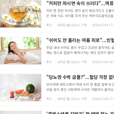
"커피만 마시면 속이 쓰리다"...역
커피 한 잔만 마셔도 명치 끝이 화끈거리고 신물
은 위와 식도 사이를 조여 주는 하부식도괄약근을
예 끊고 지내기는 어렵다. 카페인이 없고 위 점막
푸드
오하은 헬스인뉴스 기자
2026.07.09 17:
다.◇ 캐모마일차캐모마일은 예부터 소화기 불편에
완화하는 데 도움이 되는 것으로 알려져 있다. 
차는 신경을 안정시키는 효과까지 있어 저녁 시간
"쉬어도 안 풀리는 여름 피로"...빈
주말 내내 쉬어도 몸이 무겁고 조금만 움직여도 숨
에는 땀으로 철분이 빠져나가는 데다 입맛이 떨어
청이 발표한 2023년 국민건강통계에서 10세 이상 
푸드
오하은 헬스인뉴스 기자
2026.07.09 16:
매일 먹는 밥상에서 철분을 채우는 것이 가장 확
흡수가 잘 되는 헴철 형태다. 채소에 든 비헴철보
꼽힌다. 여름철 입맛이 없다면 기름진 구이 대신
"당뇨엔 수박 금물?"...혈당 걱정 없
무더위에 냉장고에서 꺼낸 수박 한 통을 앞에 두고
당을 관리 중인 사람에게 수박은 여름마다 돌아오
수박 금물'이라는 말까지 돈다. 절반만 맞는 얘
푸드
오하은 헬스인뉴스 기자
2026.07.08 17:
한 수치라 실제로 먹는 양이 반영되지 않는다. 수박
안팎으로 밥 한 공기의 6분의 1 수준에 그친다.
은 축에 든다. 여기에 혈관 건강에 도움을 주는 
'콜레스테롤·지방간' 한 번에 잡는 