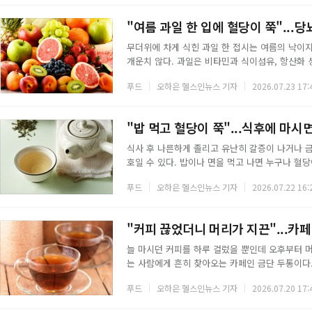
다수의 연구 결과가 있다. 또 다른 항산화 성분인
로 알려져 있다. 국내 유통되는 수입 체리 대부분
"여름 과일 한 입에 혈당이 쭉"...
무더위에 차게 식힌 과일 한 접시는 여름의 낙이
개운치 않다. 과일은 비타민과 식이섬유, 항산화 
라 식후 혈당을 가파르게 밀어 올리기도 한다. 열
푸드
오하은 헬스인뉴스 기자
2026.07.23 17:
를 숫자로 나타낸 값으로, 대체로 55 이하면 낮
대신 생과일로, 한 번에 몰아 먹기보다 하루 한두 
비교적 안심하고 즐길 만한 여름 과일을 모았다.
"밥 먹고 혈당이 쭉"...식후에 마시
식사 후 나른하게 졸리고 유난히 갈증이 나거나 
호일 수 있다. 밥이나 면을 먹고 나면 누구나 혈
당뇨로 가는 길이 가까워진다. 식후 혈당을 다스리
푸드
오하은 헬스인뉴스 기자
2026.07.22 16:
한 잔도 거들 수 있다. 설탕과 시럽을 넣지 않고
로, 인슐린과 비슷하게 작용하는 성분이 들어 있어
물에 우려 마시면 특유의 쌉싸름한 맛이 나는데,
"커피 끊었더니 머리가 지끈"...카페
늘 마시던 커피를 하루 걸렀을 뿐인데 오후부터 
는 사람에게 흔히 찾아오는 카페인 금단 두통이다
달라붙는 자리를 대신 차지해 각성 효과를 낸다.
푸드
오하은 헬스인뉴스 기자
2026.07.20 17:
에 작용하면서 뇌혈관이 확장되고 두통이 생긴다. 
째 가장 심하고 길게는 일주일 넘게 이어지기도 한