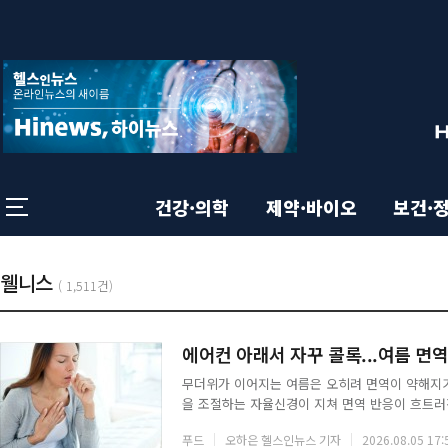
상
전
체
단
메
뉴
영
닫
기
역
건강·의학
제약·바이오
보건·
본
총
기
웰니스
목
(
1,511건)
:
록
사
문
에어컨 아래서 자꾸 콜록...여름 면
목
무더위가 이어지는 여름은 오히려 면역이 약해지기
영
을 조절하는 자율신경이 지쳐 면역 반응이 흐트러진
록
으로 비타민과 미네랄까지 빠져나간다. 이럴 때는
푸드
오하은 헬스인뉴스 기자
2026.08.05 17:
된다.◇ 마늘마늘을 썰거나 찧을 때 생기는 알리신