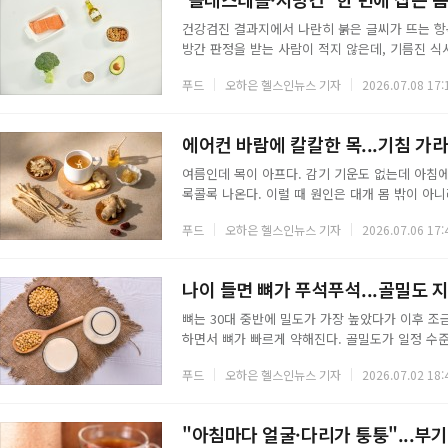
건강검진 결과지에서 나란히 붉은 글씨가 뜨는 항
방간 판정을 받는 사람이 적지 않은데, 기름진 
다. 콜레스테롤 수치가 높은 사람과 지방간이 있는
푸드
오하은 헬스인뉴스 기자
2026.07.08 17:
남은 지방이 혈관을 떠돌면 고지혈증이 되고, 간에
스테롤을 낮추는 식품 대부분이 간의 지방 축적을
방간을 함께 겨냥할 수 있는 음식 6가지를 정리
에어컨 바람에 칼칼한 목...기침 가
여름인데 목이 아프다. 감기 기운도 없는데 아침
록콜록 나온다. 이럴 때 원인은 대개 몸 밖이 아
수분을 응결시켜 밖으로 빼내기 때문에 실내 습도를
푸드
오하은 헬스인뉴스 기자
2026.07.06 17:
의 점막이 마르고 건조해진 점막은 바이러스나 세균
상 벌어지면 자율신경계가 급격한 변화에 스트레스를
로 오해하기 쉬운 이른바 냉방병의 전형적인 모습
나이 들면 뼈가 푸석푸석...골밀도 
뼈는 30대 중반에 밀도가 가장 높았다가 이후 조
하면서 뼈가 빠르게 약해진다. 골밀도가 일정 수
이어진다. 약해진 뼈를 되돌리기는 어렵지만 매일
푸드
오하은 헬스인뉴스 기자
2026.07.02 18:
은 가능하다.◇ 뼈째 먹는 생선뼈째 먹는 생선은 
처럼 뼈까지 함께 먹는 생선에는 칼슘이 풍부하다
섭취량을 상당 부분 채울 수 있다.◇ 유제품우유와
"아침마다 얼굴·다리가 퉁퉁"...부기