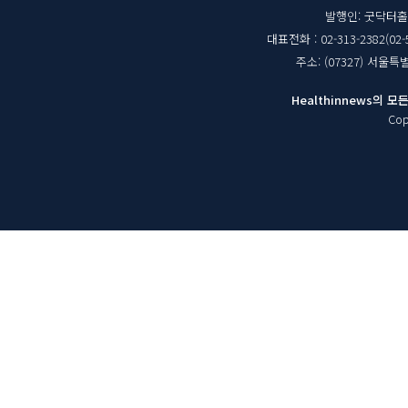
체
발행인: 굿닥터
대표전화 : 02-313-2382(02-
정
주소: (07327) 서울
보
Healthinnews의
Cop