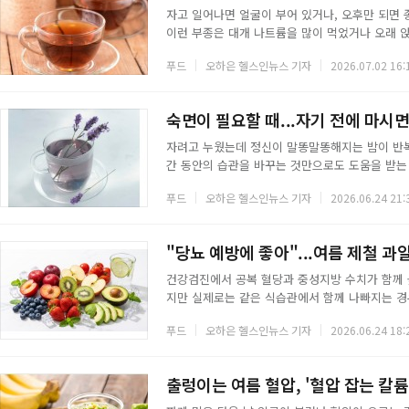
자고 일어나면 얼굴이 부어 있거나, 오후만 되면 
이런 부종은 대개 나트륨을 많이 먹었거나 오래 앉
움직이는 것이 기본이지만 카페인이 없거나 칼륨이 
푸드
오하은 헬스인뉴스 기자
2026.07.02 16:
있다.◇ 부기 완화에 도움 되는 차 5가지옥수수수
교 의과대학 연구팀은 옥수수수염 추출액을 동물 
했다. 다만 이뇨 작용이 강한 편이어서 지나치게 
숙면이 필요할 때...자기 전에 마시면
자려고 누웠는데 정신이 말똥말똥해지는 밤이 반복
간 동안의 습관을 바꾸는 것만으로도 도움을 받는 
는 차는 몸을 데워 긴장을 풀어주고, 일부 허브에
푸드
오하은 헬스인뉴스 기자
2026.06.24 21:
약이 아니라 잠들기 좋은 상태를 만들어주는 보조 
리잠은 몸과 마음이 충분히 이완됐을 때 자연스럽
는데, 이 체온 변화가 뇌에 졸음을 알리는 신호로 
"당뇨 예방에 좋아"...여름 제철 과
건강검진에서 공복 혈당과 중성지방 수치가 함께 높
지만 실제로는 같은 식습관에서 함께 나빠지는 경
게 오르고 다 쓰지 못한 당이 간에서 중성지방으로
푸드
오하은 헬스인뉴스 기자
2026.06.24 18:
이 가는 대로 먹기 쉬워 두 수치가 함께 흔들리기
을 고르면 혈당과 중성지방을 한 번에 관리하는 
이섬유는 위에서 음식물이 내려가는 속도를 늦춰
출렁이는 여름 혈압, '혈압 잡는 칼륨