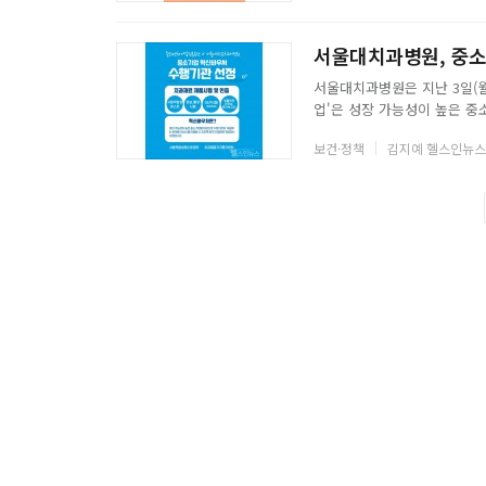
역
역에 상관없이 전국 어디서나
이용할 수 있게 해 편의를 높
서울대치과병원, 중소
서울대치과병원은 지난 3일(월
업'은 성장 가능성이 높은 
제공하는 사업이다. 분야는 
보건·정책
김지예 헬스인뉴스
기업진흥공단이 관리기관으로 사
고, 지원 규모는 558억 원
정부 보조금(바우처 형태)을