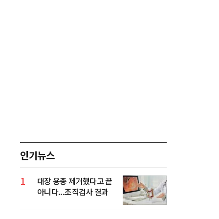
인기뉴스
1
대장 용종 제거했다고 끝
아니다...조직검사 결과
가 진짜 중요