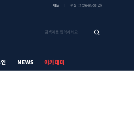
제보
편집 : 2026-08-09(일)
기
검
사
색
검
색
스인
NEWS
아카데미
지