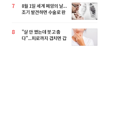
7
8월 1일 세계 폐암의 날...
조기 발견하면 수술로 완
치 기대할 수 있어
8
"살 안 쪘는데 붓고 춥
다"...피로까지 겹치면 갑
상선 신호일 수 있다