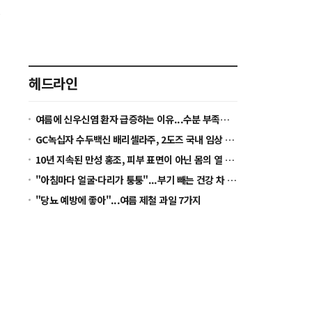
를
헤드라인
의
여름에 신우신염 환자 급증하는 이유...수분 부족이 세균 증식 환경 만든다
GC녹십자 수두백신 배리셀라주, 2도즈 국내 임상 착수...2028년 글로벌 허가 목표
10년 지속된 만성 홍조, 피부 표면이 아닌 몸의 열 균형을 봐야 [정수경 원장 칼럼]
"아침마다 얼굴·다리가 퉁퉁"...부기 빼는 건강 차 5가지
"당뇨 예방에 좋아"...여름 제철 과일 7가지