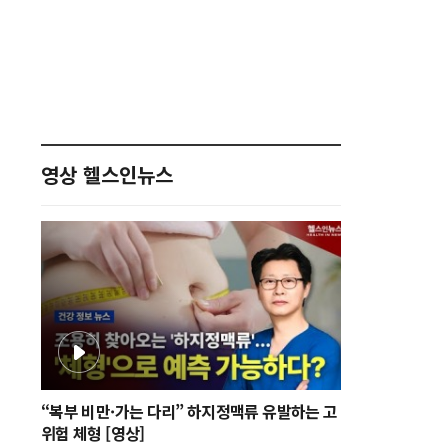
영상 헬스인뉴스
“복부 비만·가는 다리” 하지정맥류 유발하는 고
위험 체형 [영상]