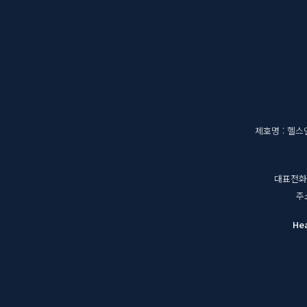
메
영
뉴
역
매
제호명 : 헬
체
대표전화 : 
정
주
보
He