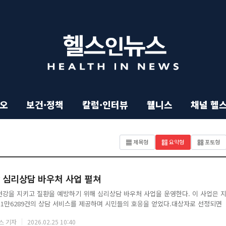
이오
보건·정책
칼럼·인터뷰
웰니스
채널 헬
기
제목형
요약형
포토형
사
 심리상담 바우처 사업 펼쳐
목
강을 지키고 질환을 예방하기 위해 심리상담 바우처 사업을 운영한다. 이 사업은 
 1만6289건의 상담 서비스를 제공하며 시민들의 호응을 얻었다.대상자로 선정되면
록
을 받을 수 있다. 본인부담금은 2026년 건강보험료 산정기준에 따라 책정한다. 신
스 기자
2026.02.25 10:40
서나 의사 진단서 등을 갖춰 동행정복지센터에 접수하면 된다. 상담 기관은 거주 지