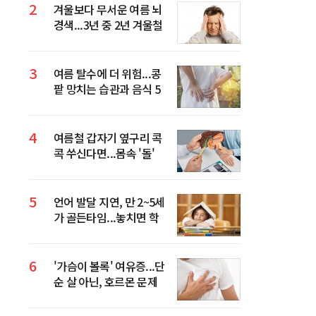
2
겨울보다 무서운 여름 뇌
경색...3년 중 2년 겨울철
환자 넘었다
3
여름 탈수에 더 위험...콩
팥 망치는 습관과 음식 5
가지
4
여름철 갑자기 옆구리 콕
콕 쑤신다면...몸속 '돌'
의심해야 하는 이유
5
언어 발달 지연, 만 2~5세
가 골든타임...놓치면 학
습·사회성까지 영향
6
'가슴이 볼록' 여유증...단
순 살 아닌, 호르몬 문제
일 수 있다