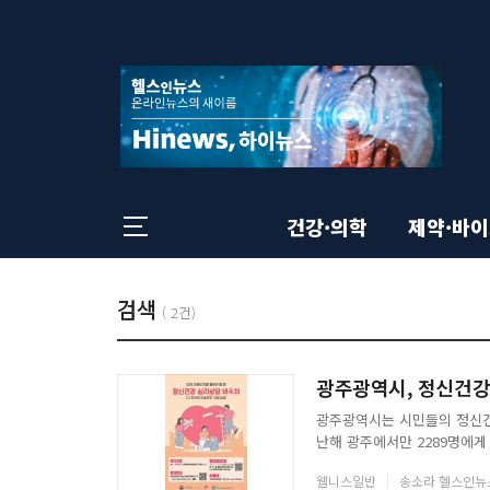
상
전
체
단
메
뉴
영
닫
기
역
건강·의학
제약·바
본
총
검색
목
(
2건)
:
록
문
광주광역시, 정신건강
광주광역시는 시민들의 정신건
영
난해 광주에서만 2289명에게
8회에 걸쳐 전문적인 심리상담
웰니스일반
송소라 헬스인뉴
청을 원하는 시민은 기관 의뢰