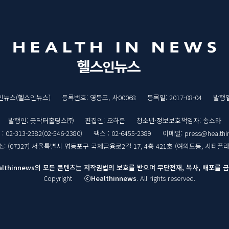
스인뉴스(헬스인뉴스)
등록번호: 영등포, 사00068
등록일: 2017-08-04
발행일:
발행인: 굿닥터홀딩스㈜
편집인: 오하은
청소년·정보보호책임자: 송소라
02-313-2382(02-546-2380)
팩스 : 02-6455-2389
이메일: press@healthi
소: (07327) 서울특별시 영등포구 국제금융로2길 17, 4층 421호 (여의도동, 시티플라
althinnews의 모든 콘텐츠는 저작권법의 보호를 받으며 무단전재, 복사, 배포를 
Copyright
ⓒHealthinnews
. All rights reserved.