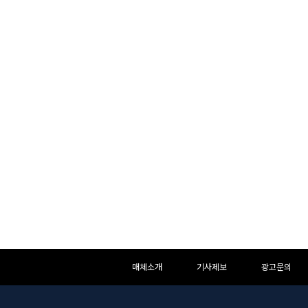
하
하
매체소개
기사제보
광고문의
단
단