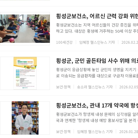
역
보
직접 방문해 1대1 맞춤 상담을 하고, 의료급여사
으로 수급자들이 지원 제도를 정확히 이해하고 
기
횡성군보건소, 어르신 근력 강화 위
횡성군보건소는 지역 어르신들의 건강 증진을 위
형
하고 있다. 대상은 횡성에 거주하는 50세 이상
해결책을 제시하는 데 초점을 맞췄다.이번 프로
태
100세건강
임혜정 헬스인뉴스 기자
2026.02.2
한다. 참가자들은 링과 세라밴드 등 다양한 도구
동작을 따라 하는 것을 넘어 퇴행성 질환을 예방
재 5개 보건지소에서 운영 중인 이 프로그램은 상
횡성군, 군민 골든타임 사수 위해 의
횡성군이 응급상황에 놓인 군민의 생명을 지키기 
로 이송되는 응급환자를 대상으로 구급차 이용료를
업을 통해 응급환자가 치료의 골든타임을 놓치지 
보건·정책
송소라 헬스인뉴스 기자
2026.02.05
민이라면 누구나 혜택을 받을 수 있으며, 지역 내
다.군은 이송비 지원 외에도 군민의 건강을 보호
있다. 이송비 신청과 관련한 자세한 사항은 보건
횡성군보건소, 관내 17개 약국에 항
횡성군보건소가 항생제 내성 문제의 심각성을 알리
국과 연계한 ‘항생제 내성 예방 홍보사업’을 본격
용 주의사항을 자연스럽게 접할 수 있도록 유도하
보건·정책
임혜정 헬스인뉴스 기자
2026.01.28
총 2만 부의 전용 약봉투를 제작해 횡성 관내 17