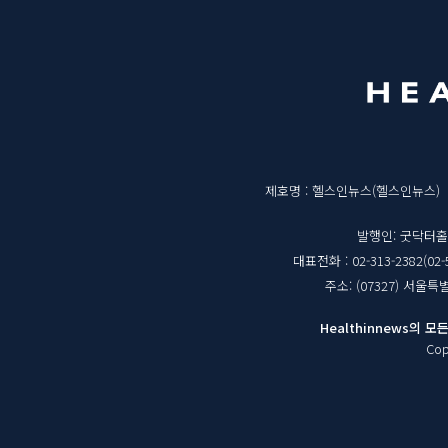
메
영
뉴
역
매
제호명 : 헬스인뉴스(헬스인뉴스)
체
발행인: 굿닥터
대표전화 : 02-313-2382(02-
정
주소: (07327) 서울
보
Healthinnews의
Cop