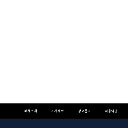
하
하
매체소개
기사제보
광고문의
이용약관
단
단