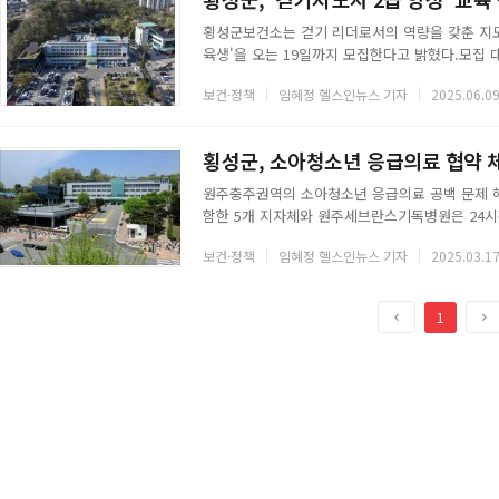
횡성군보건소는 걷기 리더로서의 역량을 갖춘 지도
육생'을 오는 19일까지 모집한다고 밝혔다.모집 대
주간 횡성군보건소 2층 다목적실에서 진행될 예정
보건·정책
임혜정 헬스인뉴스 기자
2025.06.09
원리, 걷기의 올바른 자세, 걷기운동 지도법, 걷기
다.교육 과정을 수료한 참가자는 한국걷기협회에서
건소가 추진하는 다양한 걷기 활성화 사업에서 중
횡성군, 소아청소년 응급의료 협약 
원주충주권역의 소아청소년 응급의료 공백 문제 
함한 5개 지자체와 원주세브란스기독병원은 24
원주시청에서 개최된 '원주충주권역 소아청소년 2
보건·정책
임혜정 헬스인뉴스 기자
2025.03.17
번 협약에는 강원특별자치도와 원주시, 횡성군, 영
병원이 함께한다.협약은 원주·충주권 권역응급
이 심화되는 상황에 공동 대응하기 위해 마련됐다.
이
1
전