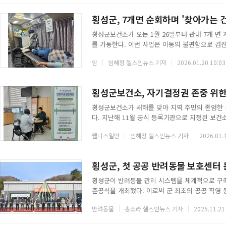
수 등 항생제 내성을 막기 위해 반드시 지켜야 할 
매년 1,000만 명의 사망 가능성을 경고한 만큼, 
횡성군, 7개면 순회하며 '찾아가는 
횡성군보건소가 오는 1월 26일부터 관내 7개 면
를 가동한다. 이번 사업은 이동의 불편함으로 
의료 서비스를 직접 제공하는 적극 행정의 일환이
암
임혜정 헬스인뉴스 기자
2026.01.20 10:03
부암(20세 이상 여성), 유방암·위암(40세 이상 
수 있다. 아울러 만성질환 건강검진은 40세 이상
질환 등 주요 5대 질환을 면밀히 점검한다.순회 일
횡성군보건소, 자기결정권 존중 위한
횡성군보건소가 새해를 맞아 지역 주민의 존엄한 
다. 지난해 11월 공식 등록기관으로 지정된 보건
민들의 자기결정권 강화를 지원한다.사전연명의료
웰니스일반
임혜정 헬스인뉴스 기자
2026.01.
의료 중단 및 호스피스 이용 의사를 성인 스스로 
연명의료정보처리시스템에 등록되어 추후 실제 상황
칙으로 진행된다. 만 19세 이상 성인이 신분증을
횡성군, 첫 공공 반려동물 보호센터 
횡성군이 반려동물 관리 시스템을 체계적으로 구축
준공식을 개최했다. 이로써 군 최초의 공공 직영
식품부 공모사업으로 선정돼 추진됐으며, 반려동물
반려동물
송소라 헬스인뉴스 기자
2025.11.21
부지 규모는 9,995㎡, 연면적은 655.95㎡이며
한 방식으로 조성돼 보호시설 부족 문제 해결에 기