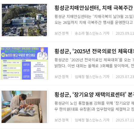
도 입양 상담실과 교육을 진행할 강의실, 보호견 
횡성군치매안심센터, 치매 극복주간 
횡성군 치매안심센터는 ‘치매극복의 날(9월 21일
오는 26일까지 치매 극복주간 행사를 운영한다고
이벤트를 비롯해 치매가족의 날 행사, 환자 가족 
보건·정책
송소라 헬스인뉴스 기자
2025.09.11
월 한 달 동안 진행되는 ‘생애 첫 치매조기검진 이
인지선별검사와 상담이 제공된다. 신규 참여자에
받을 수 있다.또한 오는 17일에는 ‘따뜻한 동행’
횡성군, ‘2025년 전국의료인 체육
횡성군은 ‘2025년 전국의료인 체육대회’를 오는
밝혔다. 이번 대회는 올해로 3회째를 맞이하며, 전
할 예정이다.횡성군은 지난 2023년 대한의료인
보건·정책
임혜정 헬스인뉴스 기자
2025.07.23
인프라 확충과 지역 활성화를 위해 매년 40개 이
간에는 상지대학교 부속 한방병원이 주관하는 무료
영장 방향 1층)에서 열리는 이번 진료는 3일간 하루
횡성군, ‘장기요양 재택의료센터’ 
횡성군이 노인 통합돌봄 강화를 위해 ‘장기요양 
무 한의원(대표 유창훈)과 업무협약을 체결하고 
업은 병원이나 시설에 가지 않고도 장기요양수급
보건·정책
임혜정 헬스인뉴스 기자
2025.07.11
이 핵심이다.센터는 의사, 간호사, 사회복지사로 
료, 간호사의 월 2회 이상 정기 방문 간호서비스
실제 수급자 A씨의 사례에서는 방문진료를 통해 