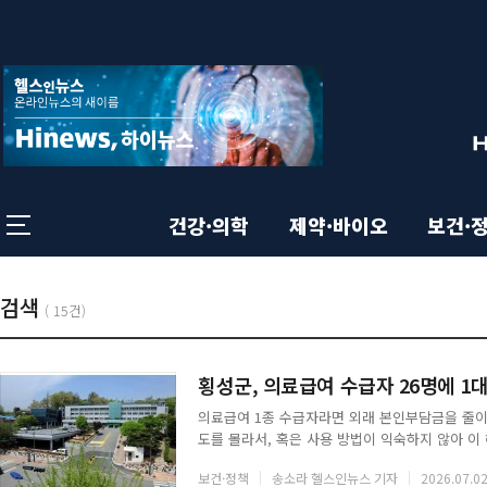
상
전
체
단
메
뉴
영
닫
기
역
건강·의학
제약·바이오
보건·
본
총
기
검색
목
(
15건)
:
록
사
문
횡성군, 의료급여 수급자 26명에 1
목
의료급여 1종 수급자라면 외래 본인부담금을 줄이
영
도를 몰라서, 혹은 사용 방법이 익숙하지 않아 이
록
을 직접 찾아 나선다.횡성군은 '건강생활유지비 미
보건·정책
송소라 헬스인뉴스 기자
2026.07.02
급자 중 건강생활유지비 미사용자 26명을 선정해 