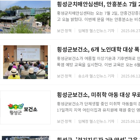
횡성군치매안심센터, 안흥분소 7월 2
횡성군치매안심센터는 오는 7월 2일, 안흥건강
고 오늘 밝혔다. 이번에 문을 여는 안흥분소는 비
흥면, 강림면, 둔내면 등 인근 지역 주민들이 보
보건·정책
임혜정 헬스인뉴스 기자
2025.06.27
하기 위한 조치다.횡성군은 65세 이상 고령 인구 
는 고령화율을 보이고 있다. 이에 따라 치매의 
다.안흥분소에서는 본소와 동일한 수준의 서비스를
횡성군보건소, 6개 노인대학 대상 폭
횡성군보건소가 여름철 이상기온과 기후변화로 인
폭염 예방 교육을 실시한다. 이번 교육은 오는 6월
은 9일과 11일 공근은빛대학과 갑천은빛대학을 시
보건·정책
송소라 헬스인뉴스 기자
2025.06.12
빛대학, 27일 횡성은빛대학까지 순차적으로 이어진
는 옷차림 유지, 낮 시간대 외출 자제, 무더위 쉼
계획이다. 아울러 열사병, 열탈진, 열경련, 열실
횡성군보건소, 미취학 아동 대상 무
횡성군보건소가 단체생활 중인 미취학 아동들의 감
17일까지 지역 어린이집과 유치원에 재원 중인 영
사는 핀테이프를 이용한 항문 도말 방식으로 진
보건·정책
임혜정 헬스인뉴스 기자
2025.06.11
부를 확인한다.요충증은 제4급 법정감염병으로, 
주요 증상으로는 항문 주위 가려움증, 피부염 등이 
2차 증상으로 이어질 수 있어 조기 진단과 예방
횡성군, '걷기지도자 2급 양성' 교육