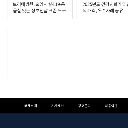
보라매병원, 요양시설·119·응
2025년도 건강친화기업
급실 잇는 정보전달 표준 도구
식 개최, 우수사례 공유
개발
하
하
매체소개
기사제보
광고문의
이용약관
단
단