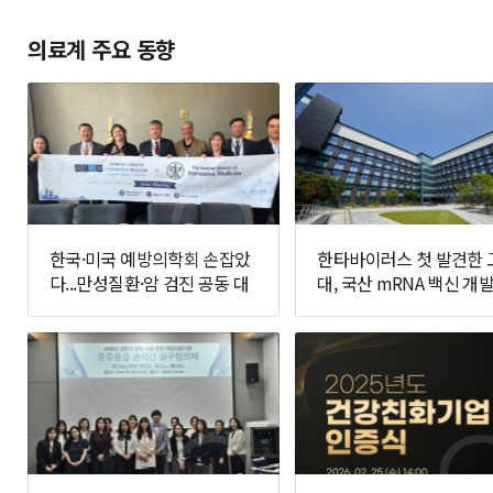
의료계 주요 동향
한국·미국 예방의학회 손잡았
한타바이러스 첫 발견한 
다...만성질환·암 검진 공동 대
대, 국산 mRNA 백신 개발
응 추진
면에 나선다