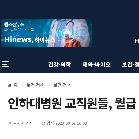
상
전
스
크
체
롤
단
메
이
뉴
동
영
상
닫
태
기
역
바
건강·의학
제약·바이오
보건·
홈
보건·정책
보건·정책
본
현
인하대병원 교직원들, 월급
재
문
위
영
기
김지예 기자
입력 2023-08-07 16:03
치
자
명