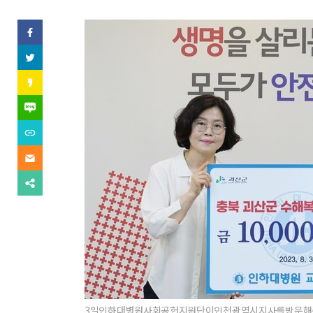
역
SNS
페
이
기
스
트
북
위
사
(으)
터
카
로
(으)
카
기
보
로
오
네
사
기
스
이
보
사
내
토
버
내
URL
보
리
블
기
복
내
(으)
기
로
사
기
이
로
그
(으)
메
기
(으)
로
일
사
다
로
기
(으)
보
른
기
사
로
내
공
사
보
기
기
유
보
내
사
찾
내
기
보
기
기
내
기
3일인하대병원사회공헌지원단이인천광역시지사를방문해