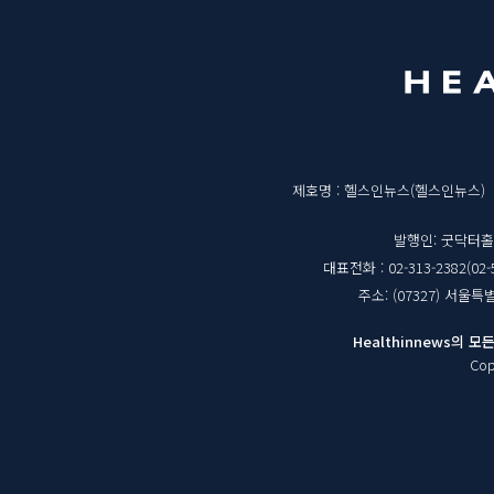
메
영
뉴
역
매
제호명 : 헬스인뉴스(헬스인뉴스)
체
발행인: 굿닥터
대표전화 : 02-313-2382(02-
정
주소: (07327) 서울
보
Healthinnews의
Cop