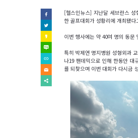
역
SNS
[헬스인뉴스] 지난달 세브란스 성
페
이
한 골프대회가 성황리에 개최됐다고
기
스
트
북
위
사
(으)
터
카
이번 행사에는 약 40여 명의 동문
로
(으)
카
기
보
로
오
네
사
기
스
이
특히 박제연 명지병원 성형외과 교
보
사
내
토
버
내
URL
보
나19 팬데믹으로 인해 한동안 대
리
블
기
복
내
(으)
기
로
사
를 되찾으며 이번 대회가 다시금 
기
이
로
그
(으)
메
기
(으)
로
일
사
다
로
기
(으)
보
른
기
사
로
내
공
사
보
기
기
유
보
내
사
찾
내
기
보
기
기
내
기