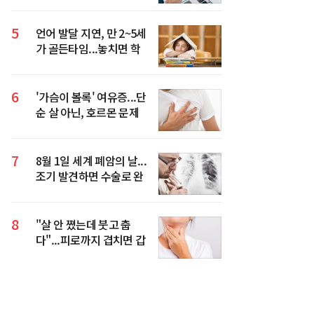
5
언어 발달 지연, 만 2~5세
가 골든타임...놓치면 학
습·사회성까지 영향
6
'가슴이 볼록' 여유증...단
순 살 아닌, 호르몬 문제
일 수 있다
7
8월 1일 세계 폐암의 날...
조기 발견하면 수술로 완
치 기대할 수 있어
8
"살 안 쪘는데 붓고 춥
다"...피로까지 겹치면 갑
상선 신호일 수 있다