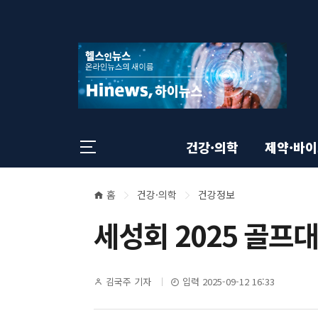
상
전
스
크
체
롤
단
메
이
뉴
동
영
상
닫
태
기
역
바
건강·의학
제약·바
홈
건강·의학
건강정보
본
현
세성회 2025 골프
재
문
위
영
기
김국주 기자
입력 2025-09-12 16:33
치
자
명