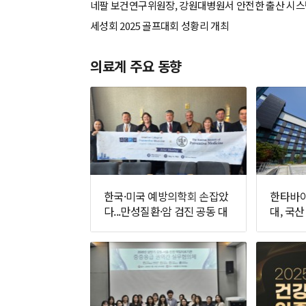
네팔 보건연구위원장, 강원대병원서 안전한 출산 시
세성회 2025 골프대회 성황리 개최
의료계 주요 동향
한국·미국 예방의학회 손잡았
한타바이
다...만성질환·암 검진 공동 대
대, 국산
응 추진
면에 나