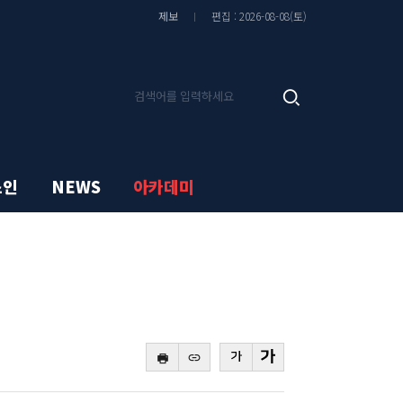
기
기
글
글
제보
편집 : 2026-08-08(토)
씨
씨
줄
키
이
우
기
기
기
검
사
색
검
색
스인
NEWS
아카데미
바
복
로
사
본
본
가
하
문
문
기
기
글
글