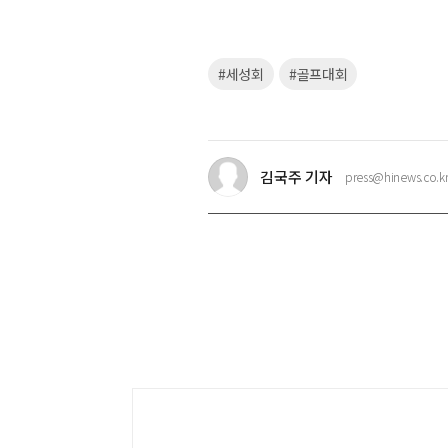
키
#세성회
#골프대회
워
드
김국주 기자
press@hinews.co.k