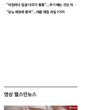
"아침마다 얼굴·다리가 퉁퉁"...부기 빼는 건강 차 5가지
"당뇨 예방에 좋아"...여름 제철 과일 7가지
영상 헬스인뉴스