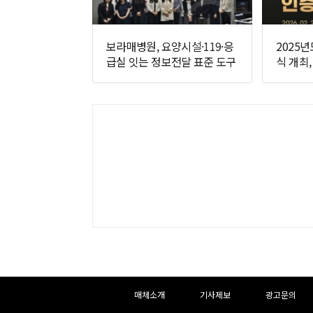
보라매병원, 요양시설·119·응
2025
급실 잇는 정보전달 표준 도구
식 개최
개발
하
하
매체소개
기사제보
광고문의