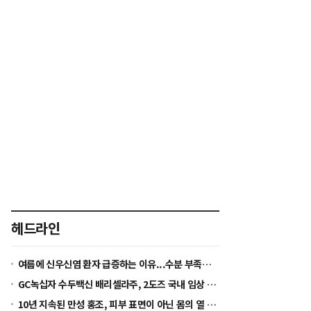
씨
씨
줄
키
이
우
기
기
헤드라인
여름에 신우신염 환자 급증하는 이유...수분 부족이 세균 증식 환경 만든다
GC녹십자 수두백신 배리셀라주, 2도즈 국내 임상 착수...2028년 글로벌 허가 목표
10년 지속된 만성 홍조, 피부 표면이 아닌 몸의 열 균형을 봐야 [정수경 원장 칼럼]