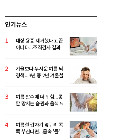
인기뉴스
1
대장 용종 제거했다고 끝
아니다...조직검사 결과
가 진짜 중요
2
겨울보다 무서운 여름 뇌
경색...3년 중 2년 겨울철
환자 넘었다
3
여름 탈수에 더 위험...콩
팥 망치는 습관과 음식 5
가지
4
여름철 갑자기 옆구리 콕
콕 쑤신다면...몸속 '돌'
의심해야 하는 이유