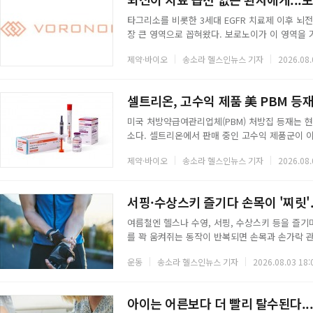
타그리소를 비롯한 3세대 EGFR 치료제 이후 뇌
장 큰 영역으로 꼽혀왔다. 보로노이가 이 영역을 겨
하고 있다.보로노이는 지난 31일 공시를 통해 홍콩 
제약·바이오
송소라 헬스인뉴스 기자
2026.08.
다고 밝혔다. 이번 홍콩 임상은 EGFR 비소세포폐암의 권위
주도한다.현재 VRN11은 기존 치료 이후에도 질
하며 차세대 EGFR 표적치료제로서의 가능성을 보
셀트리온, 고수익 제품 美 PBM 등재
미국 처방약급여관리업체(PBM) 처방집 등재는 
소다. 셀트리온에서 판매 중인 고수익 제품군이 이
출시된 자가면역질환 치료제 '앱토즈마'(토실리주맙)가 
제약·바이오
송소라 헬스인뉴스 기자
2026.08.
텀'(Optum) 등 미국 3대 PBM 사보험 처방집
터, CVS에서는 지난달부터 환자 환급이 적용됐다
집에 등재된 데 이어 약 7개월 만에 3대 PBM 
서핑·수상스키 즐기다 손목이 '찌릿'
여름철엔 헬스나 수영, 서핑, 수상스키 등을 즐기며
를 꽉 움켜쥐는 동작이 반복되면 손목과 손가락 
부질환 3가지를 알아본다.먼저 저림 증상이 있다
운동
송소라 헬스인뉴스 기자
2026.08.03 18:
담당하는 주요 말초 신경인 정중신경이 압박받아 
저림 증상이 나타나며 물건을 자주 떨어뜨리는 것
널증후군은 가정주부, 악기 연주자, 사무직 종사
아이는 어른보다 더 빨리 탈수된다..