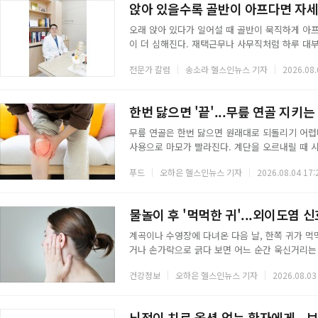
앉아 있을수록 골반이 아프다면 자세
오래 앉아 있다가 일어설 때 골반이 묵직하게 아
이 더 심해진다. 재택근무나 사무직처럼 하루 대부
순히 오래 앉아서 생긴 피로라고 넘기기 쉬운데, 
전문가 칼럼
송소라 헬스인뉴스 기자
2026.08.
다.골반은 상체와 하체를 연결하는 신체의 중심축
형만 생겨도 허리와 엉덩이, 고관절까지 영향이 번
다. 다리를 꼬고 앉는 습관, 한쪽으로 체중을 싣는
한번 닳으면 '끝'...무릎 연골 지키는
무릎 연골은 한번 닳으면 원래대로 되돌리기 어렵
사용으로 마모가 빨라진다. 계단을 오르내릴 때 
이 신호를 보내는 셈이다. 연골 자체를 음식으로 
푸드
오하은 헬스인뉴스 기자
2026.08.04 17:
루는 재료를 보충하면 진행 속도를 늦추는 데 도움
에는 오메가3 지방산이 많다. 오메가3는 몸속에
기와 통증을 줄인다. 골관절염 환자에서 오메가3
물놀이 후 '먹먹한 귀'...외이도염 신
계곡이나 수영장에 다녀온 다음 날, 한쪽 귀가 먹
거나 손가락으로 긁다 보면 어느 순간 욱신거리는
단순히 물이 찬 것이 아니라 외이도염일 가능성이
건강정보
오하은 헬스인뉴스 기자
2026.08.03
어지는 좁은 통로다. 이곳에 세균이나 곰팡이가 
을 띠고 귀지가 방어막 역할을 해 웬만한 균은 버
막이 무너지고 그 틈을 타 균이 자리를 잡는다. 
뇌전이 치료 옵션 없는 환자에게...보