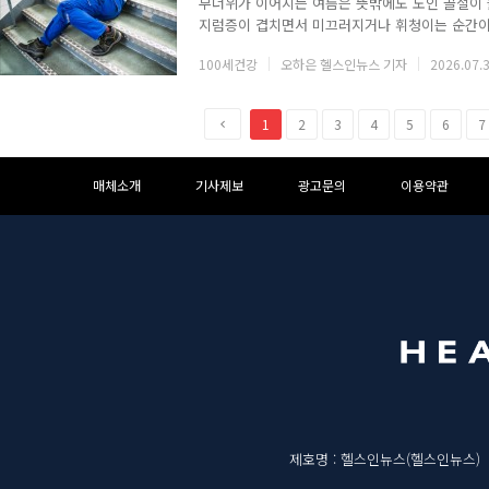
무더위가 이어지는 여름은 뜻밖에도 노인 골절이 늘
지럼증이 겹치면서 미끄러지거나 휘청이는 순간이
골절이 아니다. 노인에게는 목숨까지 위협하는 사
100세건강
오하은 헬스인뉴스 기자
2026.07.3
로 수분이 빠지면 순간 혈압이 떨어지면서 일어설
육이 수축해 몸이 뻣뻣해지고 반응도 느려진다. 
운다. 잠에서 덜 깬 상태로 물기 있는 욕실 바닥
이
1
2
3
4
5
6
7
전
하
하
매체소개
기사제보
광고문의
이용약관
단
단
메
영
뉴
역
매
제호명 : 헬스인뉴스(헬스인뉴스)