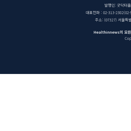
체
발행인: 굿닥터
대표전화 : 02-313-2382(02-
정
주소: (07327) 서울
보
Healthinnews의
Cop