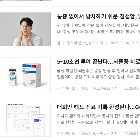
역
보
착성 관절낭염', 흔히 말하는 '오십견' 진단을 받
어로 대수롭지 않게 넘기거나 나이 탓으로 돌리는 경
기
통증 없어서 방치하기 쉬운 침샘암,
귀 앞이나 턱밑에 작은 혹이 만져질 때, 대부분
형
다. 침샘 부위에 생기는 종양은 초기에는 통증이 
순히 침을 만드는 기관이 아니다. 특히 귀 앞쪽
태
암
송소라 헬스인뉴스 기자
2026.08.06 15:55
때문에, 이 부위에 악성종양이 생기면 얼굴 한쪽이
샘암은 전체 암 중에서는 드문 편이지만, 발생 위
정확한 진단이 중요하다.침샘암은 침을 만드는 
5~10초면 투여 끝난다...뇌졸중 치
급성 허혈성 뇌졸중은 증상 발생 후 얼마나 신속
질환이다. 병원 도착 이후에도 영상 검사, 약제 준
지 걸리는 시간(DTN)을 단축하는 것이 중요한
제약·바이오
송소라 헬스인뉴스 기자
2026.08.
허혈성 뇌졸중 치료제 '메탈라제주사25밀리그램'
일 밝혔다. 메탈라제는 2025년 10월 식품의약품
여 고시로 증상 발현 후 4.5시간 이내 정맥 투여
대화만 해도 진료 기록 완성된다...G
의사가 환자와 대화하면서 동시에 전자차트를 입력
진료 현장의 부담으로 지적돼 왔다. GC메디아이(대표
출시했다.의사랑 AI는 국내 시장 점유율 1위 전자차
제약·바이오
송소라 헬스인뉴스 기자
2026.08.
환자의 과거 진료 이력을 확인하거나 상병코드와 