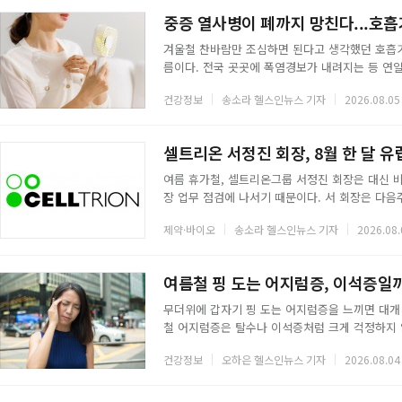
을 다져 무침이나 양념에 넣거나 살짝만 익혀 먹는
중증 열사병이 폐까지 망친다...호
겨울철 찬바람만 조심하면 된다고 생각했던 호흡
름이다. 전국 곳곳에 폭염경보가 내려지는 등 연
(COPD) 등 만성 호흡기질환자들의 증상이 여름
건강정보
송소라 헬스인뉴스 기자
2026.08.05
니라 습도와 오존, 미세먼지 등 여러 환경 요인이 
존 호흡기질환이 있는 환자라면 더욱 세심한 관리
가 수축할 수 있고, 기도 안의 염증 반응도 커질 
셀트리온 서정진 회장, 8월 한 달 
여름 휴가철, 셀트리온그룹 서정진 회장은 대신 비
장 업무 점검에 나서기 때문이다. 서 회장은 다음
하고, 이후 미국과 캐나다, 일본 등 주요 해외 법
제약·바이오
송소라 헬스인뉴스 기자
2026.08.
다.이번 출장은 단순한 해외 법인 순회가 아닌 하
서 회장은 권역별 시장 환경과 제품별 판매 현황, 
제기되는 과제에 신속한 의사결정을 지원할 방침
여름철 핑 도는 어지럼증, 이석증일
무더위에 갑자기 핑 도는 어지럼증을 느끼면 대개
철 어지럼증은 탈수나 이석증처럼 크게 걱정하지 
경색이 숨어 있는 경우도 있다. 언제 병원을 찾아
건강정보
오하은 헬스인뉴스 기자
2026.08.04
럼증이 느는 이유땀을 많이 흘려 몸의 수분이 빠
울 수 있다. 여름에 자주 생기는 이석증도 원인 가
제자리를 벗어나면서 머리를 움직일 때마다 세상