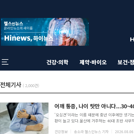
상
전
체
단
메
뉴
영
닫
기
역
건강·의학
제약·바이오
보건·
본
총
기
전체기사
목
(
2,000건)
:
록
사
문
어깨 통증, 나이 탓만 아니다...30
목
'오십견'이라는 이름 때문에 중년 이후에만 생기는
영
환이 늘고 있다.울산에 거주하는 40대 초반 사무직
록
때문에 즐겨하던 헬스를 중단했다. 좀 쉬면 괜찮
건강정보
송소라 헬스인뉴스 기자
2026.08.06
팔을 올리는 것만으로도 심한 통증이 있어 업무에 