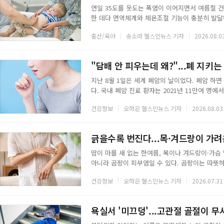
연일 35도를 웃도는 폭염이 이어지면서 여름철 
한 데다 면역체계와 체온조절 기능이 충분히 발달
음식이 쉽게 상하면서 세균성 장염 발생 위험이 
출산/육아
송소라 헬스인뉴스 기자
2026.08.0
와 구토가 반복되면 몸속 수분과 전해질이 빠르게
무더위로 땀 배출까지 늘어날 경우 짧은 시간 안
도 아이에게는 다르게 나타난다. 장염은 바이러스
"담배 안 피우는데 왜?"...폐 지키는
지난 8월 1일은 세계 폐암의 날이었다. 폐암 하
다. 국내 폐암 진료 환자는 2021년 11만여 명에서
환자의 비중이 꾸준히 커지고 있다. 우리나라 여성
건강정보
오하은 헬스인뉴스 기자
2026.08.03
를 멀리해도 안심할 수 없다는 뜻이다.◇ 담배를
활 곳곳에 있다. 가족이나 직장 동료의 담배 연기
와 대기오염, 밀폐된 주방에서 기름에 볶고 튀길
긁을수록 번진다...목·겨드랑이 가려
땀이 마를 새 없는 한여름, 목이나 겨드랑이·가슴
아니라 곰팡이 피부염일 수 있다. 곰팡이는 따뜻하
여름철 피부 주름이 딱 그런 환경이다.◇ 접히는
건강정보
오하은 헬스인뉴스 기자
2026.07.31
크게 둘로 나뉜다. 하나는 어루러기다. 말라세지
빛보다 옅거나 짙은 얼룩덜룩한 반점을 남긴다. 
다. 다른 하나는 칸디다성 간찰진이다. 겨드랑이, 
욕실서 '미끄덩'...고관절 골절이 무