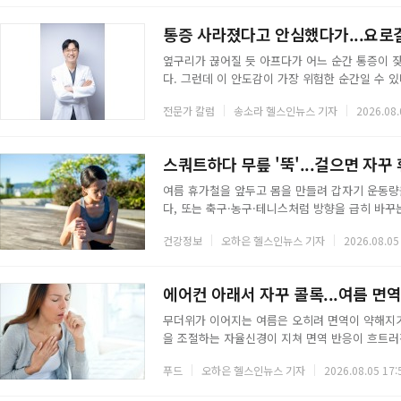
록 작성, 상병·처방 검색까지 반복 업무를 덜어주는 
음성인식 기술로 의사와 환자의 대화를 실시간으로
통증 사라졌다고 안심했다가...요로결
옆구리가 끊어질 듯 아프다가 어느 순간 통증이 
다. 그런데 이 안도감이 가장 위험한 순간일 수 
것이 정확히 반대로 움직이는 경우가 있는 질환이다
전문가 칼럼
송소라 헬스인뉴스 기자
2026.08.
이 생기는 질환이다. 소변 속 칼슘, 수산, 요산
단해진다. 가장 큰 원인은 수분 섭취 부족이다. 
음식, 과도한 육식, 운동 부족, 유전적 요인도 함
스쿼트하다 무릎 '뚝'...걸으면 자꾸
여름 휴가철을 앞두고 몸을 만들려 갑자기 운동량
다, 또는 축구·농구·테니스처럼 방향을 급히 바꾸
을 의심해야 한다. 십자인대는 무릎 안에서 정강뼈
건강정보
오하은 헬스인뉴스 기자
2026.08.05
으로 밀리거나 비틀리지 않게 붙잡아 주는 버팀줄
흔히 생기는 대표적인 스포츠 손상이라고 대한정형외
간의 신호전방십자인대가 끊어지면 무릎 안에서 무
에어컨 아래서 자꾸 콜록...여름 면
무더위가 이어지는 여름은 오히려 면역이 약해지기
을 조절하는 자율신경이 지쳐 면역 반응이 흐트러진
으로 비타민과 미네랄까지 빠져나간다. 이럴 때는
푸드
오하은 헬스인뉴스 기자
2026.08.05 17:
된다.◇ 마늘마늘을 썰거나 찧을 때 생기는 알리신
채소가 감염에 대한 저항력을 높인다는 연구가 여