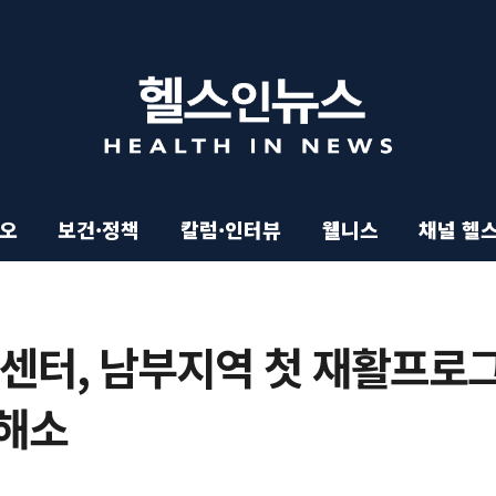
이오
보건·정책
칼럼·인터뷰
웰니스
채널 헬
터, 남부지역 첫 재활프로
 해소