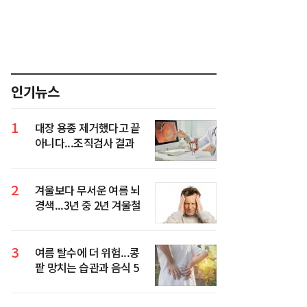
인기뉴스
1
대장 용종 제거했다고 끝
아니다...조직검사 결과
가 진짜 중요
2
겨울보다 무서운 여름 뇌
경색...3년 중 2년 겨울철
환자 넘었다
3
여름 탈수에 더 위험...콩
팥 망치는 습관과 음식 5
가지