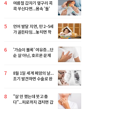
4
여름철 갑자기 옆구리 콕
콕 쑤신다면...몸속 '돌'
의심해야 하는 이유
5
언어 발달 지연, 만 2~5세
가 골든타임...놓치면 학
습·사회성까지 영향
6
'가슴이 볼록' 여유증...단
순 살 아닌, 호르몬 문제
일 수 있다
7
8월 1일 세계 폐암의 날...
조기 발견하면 수술로 완
치 기대할 수 있어
8
"살 안 쪘는데 붓고 춥
다"...피로까지 겹치면 갑
상선 신호일 수 있다