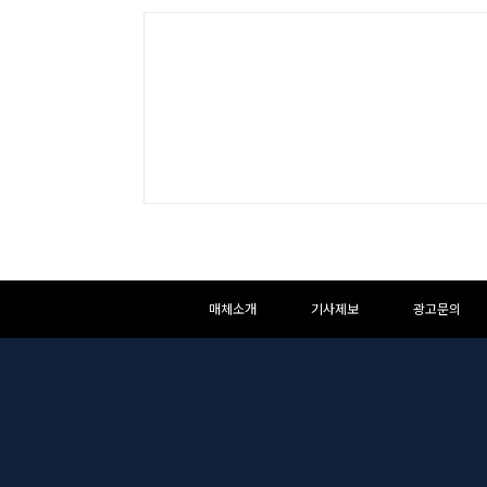
하
하
매체소개
기사제보
광고문의
단
단
메
영
뉴