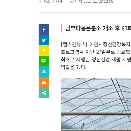
역
기
송소라 기자
입력 2025-11-28 12:58
자
명
남부마음온분소 개소 후 63
SNS
페
이
기
스
트
북
[헬스인뉴스] 이천시정신건강복지
위
사
(으)
터
카
프로그램을 지난 27일부로 종료했
로
(으)
카
기
보
로
최초로 시행된 정신건강 재활 지원
오
네
사
기
스
이
역할을 했다.
보
사
내
토
버
내
URL
보
리
블
기
복
내
(으)
기
로
사
기
이
로
그
(으)
메
기
(으)
로
일
사
다
로
기
(으)
보
른
기
사
로
내
공
사
보
기
기
유
보
내
사
찾
내
기
보
기
기
내
기