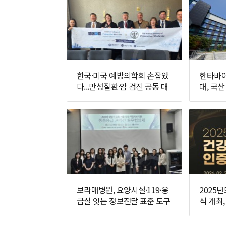
한국·미국 예방의학회 손잡았
한타바이
다...만성질환·암 검진 공동 대
대, 국산
응 추진
면에 나
보라매병원, 요양시설·119·응
2025
급실 잇는 정보전달 표준 도구
식 개최
개발