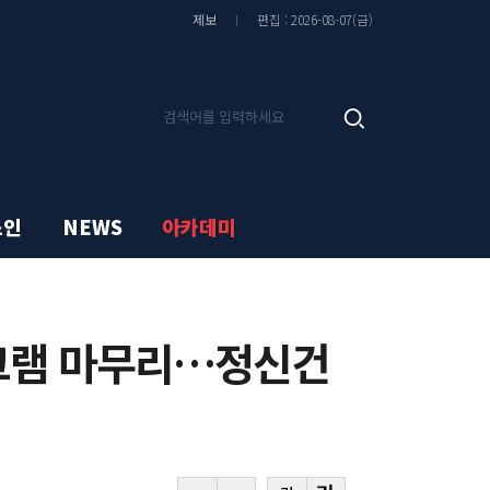
기
기
글
글
제보
편집 : 2026-08-07(금)
씨
씨
줄
키
이
우
기
기
기
검
사
색
검
색
스인
NEWS
아카데미
그램 마무리…정신건