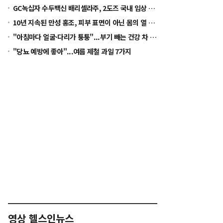
GC녹십자 수두백신 배리셀라주, 2도즈 국내 임상 착수...2028년 글로벌 허가 목표
10년 지속된 만성 홍조, 피부 표면이 아닌 몸의 열 균형을 봐야 [정수경 원장 칼럼]
"아침마다 얼굴·다리가 퉁퉁"...부기 빼는 건강 차 5가지
"당뇨 예방에 좋아"...여름 제철 과일 7가지
영상 헬스인뉴스