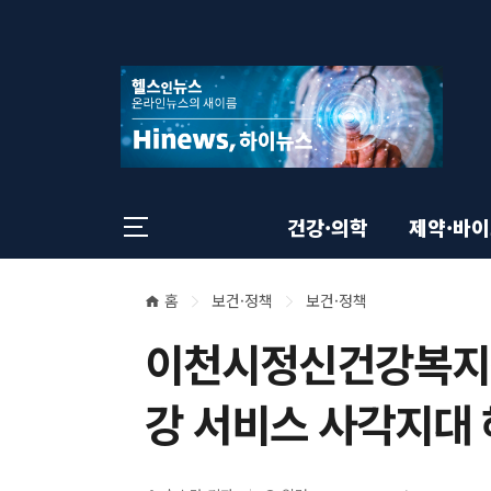
상
전
스
크
체
롤
단
메
이
뉴
동
영
상
닫
태
기
역
바
건강·의학
제약·바
홈
보건·정책
보건·정책
본
현
이천시정신건강복지센
재
문
위
강 서비스 사각지대
영
치