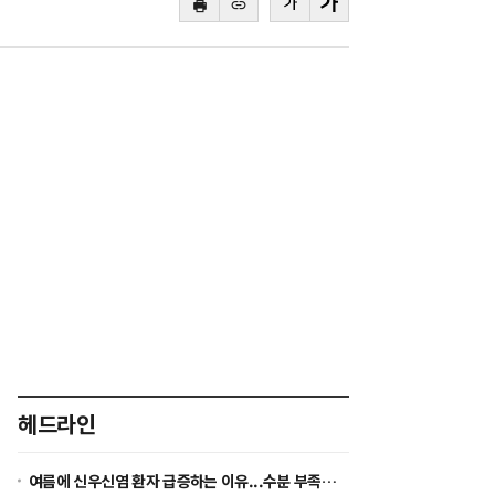
바
복
로
사
본
본
가
하
문
문
기
기
글
글
씨
씨
줄
키
이
우
기
기
헤드라인
여름에 신우신염 환자 급증하는 이유...수분 부족이 세균 증식 환경 만든다