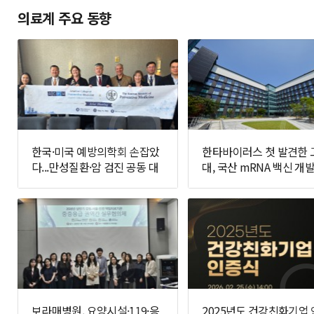
의료계 주요 동향
한국·미국 예방의학회 손잡았
한타바이러스 첫 발견한 
다...만성질환·암 검진 공동 대
대, 국산 mRNA 백신 개발
응 추진
면에 나선다
보라매병원, 요양시설·119·응
2025년도 건강친화기업