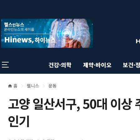
상
전
스
크
체
롤
단
메
이
뉴
동
영
상
닫
태
기
역
바
건강·의학
제약·바이오
보건·
홈
웰니스
운동
본
현
고양 일산서구, 50대 이상
재
문
위
인기
영
치