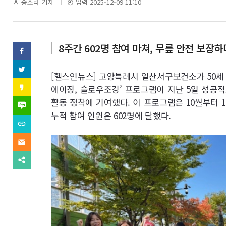
역
기
송소라 기자
입력 2025-12-09 11:10
자
명
8주간 602명 참여 마쳐, 무릎 안전 보장
SNS
페
이
기
스
트
북
[헬스인뉴스] 고양특례시 일산서구보건소가 50세
위
사
(으)
터
카
에이징, 슬로우조깅’ 프로그램이 지난 5일 성공
로
(으)
카
기
보
로
활동 정착에 기여했다. 이 프로그램은 10월부터 1
오
네
사
기
스
이
누적 참여 인원은 602명에 달했다.
보
사
내
토
버
내
URL
보
리
블
기
복
내
(으)
기
로
사
기
이
로
그
(으)
메
기
(으)
로
일
사
다
로
기
(으)
보
른
기
사
로
내
공
사
보
기
기
유
보
내
사
찾
내
기
보
기
기
내
기