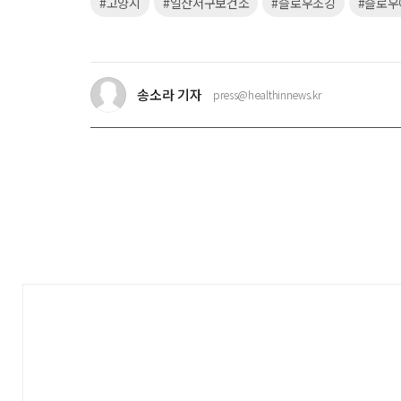
키
#고양시
#일산서구보건소
#슬로우조깅
#슬로우
워
드
송소라 기자
press@healthinnews.kr