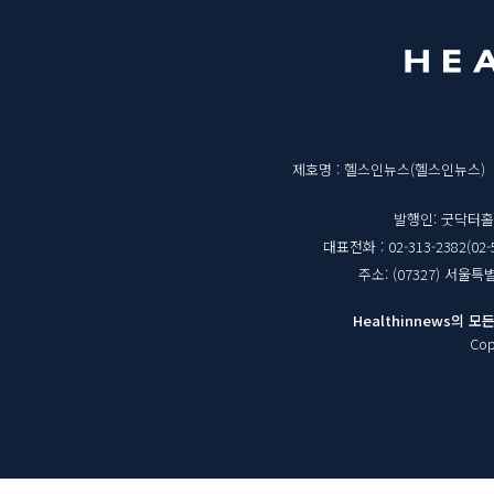
영
뉴
역
매
제호명 : 헬스인뉴스(헬스인뉴스)
체
발행인: 굿닥터
대표전화 : 02-313-2382(02-
정
주소: (07327) 서울
보
Healthinnews의
Cop