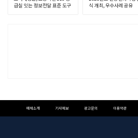
급실 잇는 정보전달 표준 도구
식 개최, 우수사례 공유
개발
하
하
매체소개
기사제보
광고문의
이용약관
단
단
메