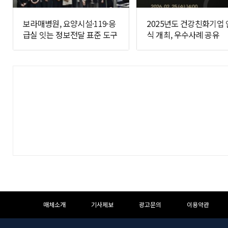
보라매병원, 요양시설·119·응
2025년도 건강친화기업
급실 잇는 정보전달 표준 도구
식 개최, 우수사례 공유
개발
하
하
매체소개
기사제보
광고문의
이용약관
단