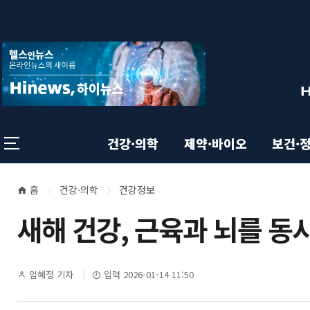
상
전
스
크
체
롤
단
메
이
뉴
동
영
상
닫
태
기
역
바
건강·의학
제약·바이오
보건·
홈
건강·의학
건강정보
본
현
새해 건강, 근육과 뇌를 동
재
문
위
영
기
임혜정 기자
입력 2026-01-14 11:50
치
자
명