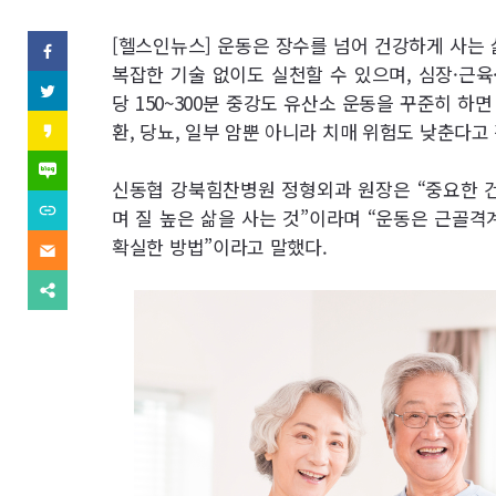
역
SNS
[헬스인뉴스] 운동은 장수를 넘어 건강하게 사는 
페
이
복잡한 기술 없이도 실천할 수 있으며, 심장·근육
기
스
트
당 150~300분 중강도 유산소 운동을 꾸준히 하
북
위
사
(으)
터
카
환, 당뇨, 일부 암뿐 아니라 치매 위험도 낮춘다고
로
(으)
카
기
보
로
오
네
사
기
스
이
신동협 강북힘찬병원 정형외과 원장은 “중요한 건
보
사
내
토
버
내
URL
보
며 질 높은 삶을 사는 것”이라며 “운동은 근골격
리
블
기
복
내
(으)
기
로
사
확실한 방법”이라고 말했다.
기
이
로
그
(으)
메
기
(으)
로
일
사
다
로
기
(으)
보
른
기
사
로
내
공
사
보
기
기
유
보
내
사
찾
내
기
보
기
기
내
기