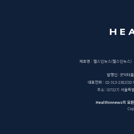
단
메
영
뉴
역
매
제호명 : 헬스인뉴스(헬스인뉴스)
체
발행인: 굿닥터
대표전화 : 02-313-2382(02-
정
주소: (07327) 서울
보
Healthinnews의
Cop