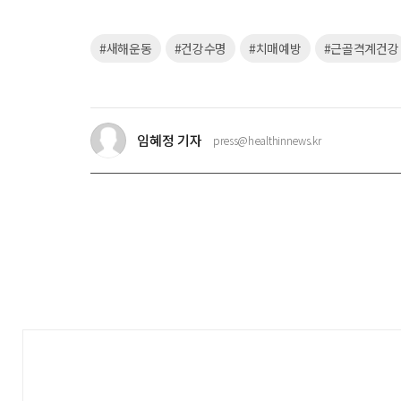
키
#새해운동
#건강수명
#치매예방
#근골격계건강
워
드
임혜정 기자
press@healthinnews.kr