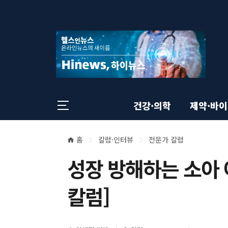
상
전
스
크
체
롤
단
메
이
뉴
동
영
상
닫
태
기
역
바
건강·의학
제약·바
홈
칼럼·인터뷰
전문가 칼럼
본
현
성장 방해하는 소아 
재
문
위
칼럼]
영
치