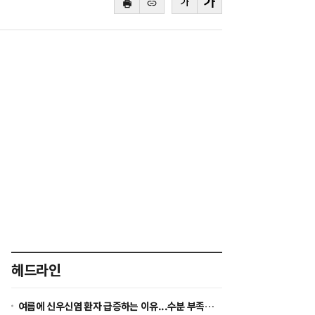
바
복
로
사
본
본
가
하
문
문
기
기
글
글
씨
씨
줄
키
이
우
기
기
헤드라인
여름에 신우신염 환자 급증하는 이유...수분 부족이 세균 증식 환경 만든다