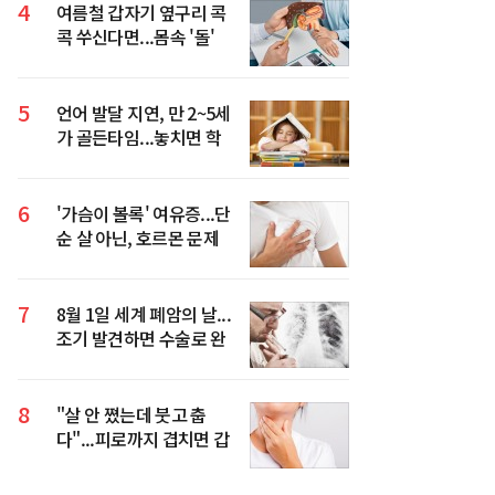
4
여름철 갑자기 옆구리 콕
콕 쑤신다면...몸속 '돌'
의심해야 하는 이유
5
언어 발달 지연, 만 2~5세
가 골든타임...놓치면 학
습·사회성까지 영향
6
'가슴이 볼록' 여유증...단
순 살 아닌, 호르몬 문제
일 수 있다
7
8월 1일 세계 폐암의 날...
조기 발견하면 수술로 완
치 기대할 수 있어
8
"살 안 쪘는데 붓고 춥
다"...피로까지 겹치면 갑
상선 신호일 수 있다