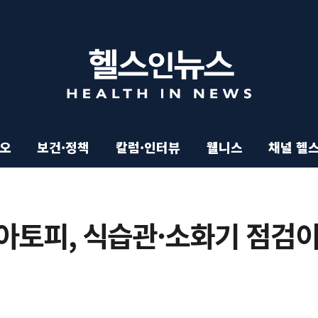
이오
보건·정책
칼럼·인터뷰
웰니스
채널 헬
아토피, 식습관·소화기 점검이