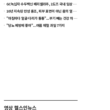
GC녹십자 수두백신 배리셀라주, 2도즈 국내 임상 착수...2028년 글로벌 허가 목표
10년 지속된 만성 홍조, 피부 표면이 아닌 몸의 열 균형을 봐야 [정수경 원장 칼럼]
"아침마다 얼굴·다리가 퉁퉁"...부기 빼는 건강 차 5가지
"당뇨 예방에 좋아"...여름 제철 과일 7가지
영상 헬스인뉴스