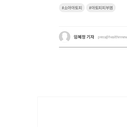
키
#소아아토피
#아토피피부염
워
드
임혜정 기자
press@healthinnew