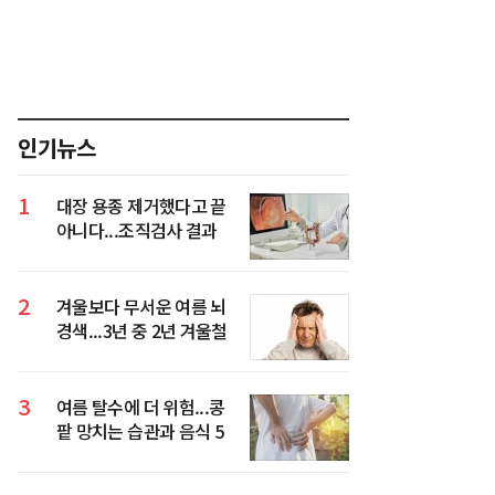
인기뉴스
1
대장 용종 제거했다고 끝
아니다...조직검사 결과
가 진짜 중요
2
겨울보다 무서운 여름 뇌
경색...3년 중 2년 겨울철
환자 넘었다
3
여름 탈수에 더 위험...콩
팥 망치는 습관과 음식 5
가지