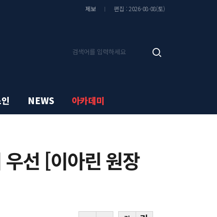
기
기
글
글
제보
편집 : 2026-08-08(토)
씨
씨
줄
키
이
우
기
기
기
검
사
색
검
색
스인
NEWS
아카데미
 우선 [이아린 원장