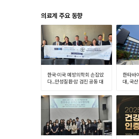
의료계 주요 동향
한국·미국 예방의학회 손잡았
한타바이
다...만성질환·암 검진 공동 대
대, 국산
응 추진
면에 나