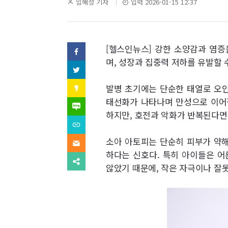
역
기
임혜정 기자
입력 2026-01-15 12:37
자
명
SNS
[헬스인뉴스] 강한 소양감과 염증
페
이
며, 성장과 집중력 저하를 유발할 
기
스
트
북
위
사
(으)
터
카
발병 초기에는 단순한 태열로 오인
로
(으)
카
기
보
태선화가 나타나며 만성으로 이어질
로
오
네
사
기
스
이
하지만, 호전과 악화가 반복된다면 
보
사
내
토
버
내
URL
보
리
블
기
복
내
(으)
기
로
사
소아 아토피는 단순히 피부가 약해
기
이
로
그
(으)
메
기
하다는 신호다. 특히 아이들은 어
(으)
로
일
사
다
로
기
(으)
않았기 때문에, 작은 자극이나 잘
보
른
기
사
로
내
공
사
보
기
기
유
보
내
사
찾
내
기
보
기
기
내
기