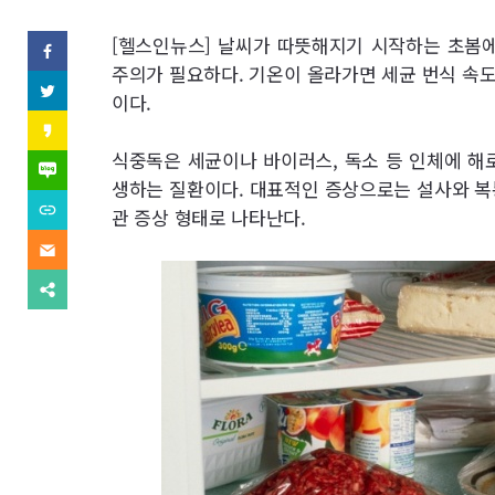
역
SNS
[헬스인뉴스] 날씨가 따뜻해지기 시작하는 초봄에
페
이
주의가 필요하다. 기온이 올라가면 세균 번식 속
기
스
트
이다.
북
위
사
(으)
터
카
로
(으)
카
기
보
식중독은 세균이나 바이러스, 독소 등 인체에 해
로
오
네
사
기
스
이
생하는 질환이다. 대표적인 증상으로는 설사와 복통
보
사
내
토
버
내
URL
보
관 증상 형태로 나타난다.
리
블
기
복
내
(으)
기
로
사
기
이
로
그
(으)
메
기
(으)
로
일
사
다
로
기
(으)
보
른
기
사
로
내
공
사
보
기
기
유
보
내
사
찾
내
기
보
기
기
내
기