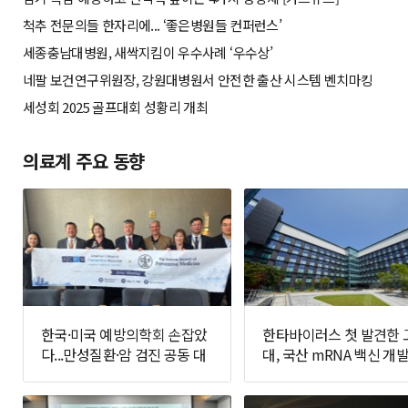
척추 전문의들 한자리에... ‘좋은병원들 컨퍼런스’
세종충남대병원, 새싹지킴이 우수사례 ‘우수상’
네팔 보건연구위원장, 강원대병원서 안전한 출산 시스템 벤치마킹
세성회 2025 골프대회 성황리 개최
의료계 주요 동향
한국·미국 예방의학회 손잡았
한타바이러스 첫 발견한 
다...만성질환·암 검진 공동 대
대, 국산 mRNA 백신 개발
응 추진
면에 나선다