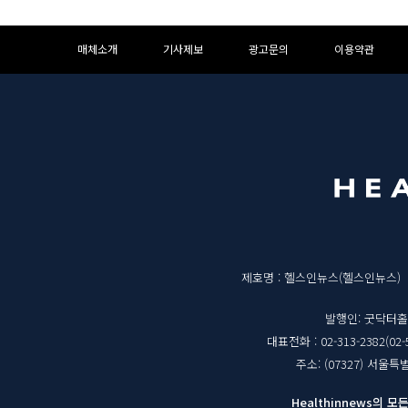
하
하
매체소개
기사제보
광고문의
이용약관
단
단
메
영
뉴
역
매
제호명 : 헬스인뉴스(헬스인뉴스)
체
발행인: 굿닥터
대표전화 : 02-313-2382(02-
정
주소: (07327) 서울
보
Healthinnews의