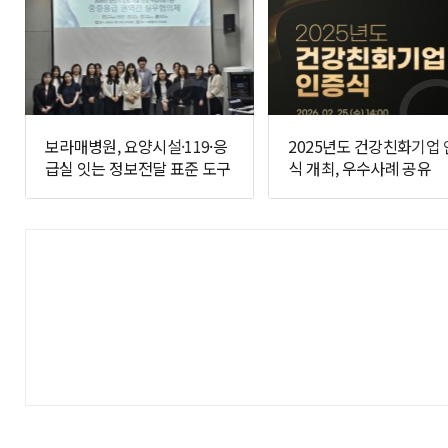
보라매병원, 요양시설·119·응
2025년도 건강친화기업
급실 잇는 정보전달 표준 도구
식 개최, 우수사례 공유
개발