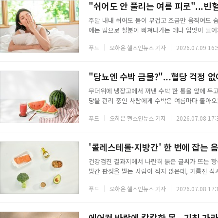
"쉬어도 안 풀리는 여름 피로"...빈
주말 내내 쉬어도 몸이 무겁고 조금만 움직여도 숨
에는 땀으로 철분이 빠져나가는 데다 입맛이 떨어
청이 발표한 2023년 국민건강통계에서 10세 이상 
푸드
오하은 헬스인뉴스 기자
2026.07.09 16:
매일 먹는 밥상에서 철분을 채우는 것이 가장 확
흡수가 잘 되는 헴철 형태다. 채소에 든 비헴철보
꼽힌다. 여름철 입맛이 없다면 기름진 구이 대신
"당뇨엔 수박 금물?"...혈당 걱정 없
무더위에 냉장고에서 꺼낸 수박 한 통을 앞에 두고
당을 관리 중인 사람에게 수박은 여름마다 돌아오
수박 금물'이라는 말까지 돈다. 절반만 맞는 얘
푸드
오하은 헬스인뉴스 기자
2026.07.08 17:
한 수치라 실제로 먹는 양이 반영되지 않는다. 수박
안팎으로 밥 한 공기의 6분의 1 수준에 그친다.
은 축에 든다. 여기에 혈관 건강에 도움을 주는 
'콜레스테롤·지방간' 한 번에 잡는 
건강검진 결과지에서 나란히 붉은 글씨가 뜨는 항
방간 판정을 받는 사람이 적지 않은데, 기름진 
다. 콜레스테롤 수치가 높은 사람과 지방간이 있는
푸드
오하은 헬스인뉴스 기자
2026.07.08 17:
남은 지방이 혈관을 떠돌면 고지혈증이 되고, 간에
스테롤을 낮추는 식품 대부분이 간의 지방 축적을
방간을 함께 겨냥할 수 있는 음식 6가지를 정리
에어컨 바람에 칼칼한 목...기침 가