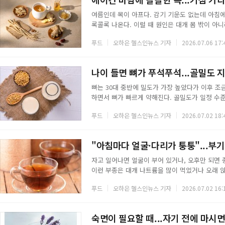
여름인데 목이 아프다. 감기 기운도 없는데 아침
록콜록 나온다. 이럴 때 원인은 대개 몸 밖이 아
수분을 응결시켜 밖으로 빼내기 때문에 실내 습도를
푸드
오하은 헬스인뉴스 기자
2026.07.06 17:
의 점막이 마르고 건조해진 점막은 바이러스나 세균
상 벌어지면 자율신경계가 급격한 변화에 스트레스를
로 오해하기 쉬운 이른바 냉방병의 전형적인 모습
나이 들면 뼈가 푸석푸석...골밀도 
뼈는 30대 중반에 밀도가 가장 높았다가 이후 조
하면서 뼈가 빠르게 약해진다. 골밀도가 일정 수
이어진다. 약해진 뼈를 되돌리기는 어렵지만 매일
푸드
오하은 헬스인뉴스 기자
2026.07.02 18:
은 가능하다.◇ 뼈째 먹는 생선뼈째 먹는 생선은 
처럼 뼈까지 함께 먹는 생선에는 칼슘이 풍부하다
섭취량을 상당 부분 채울 수 있다.◇ 유제품우유와
"아침마다 얼굴·다리가 퉁퉁"...부기
자고 일어나면 얼굴이 부어 있거나, 오후만 되면 
이런 부종은 대개 나트륨을 많이 먹었거나 오래 앉
움직이는 것이 기본이지만 카페인이 없거나 칼륨이 
푸드
오하은 헬스인뉴스 기자
2026.07.02 16:
있다.◇ 부기 완화에 도움 되는 차 5가지옥수수수
교 의과대학 연구팀은 옥수수수염 추출액을 동물 
했다. 다만 이뇨 작용이 강한 편이어서 지나치게 
숙면이 필요할 때...자기 전에 마시면