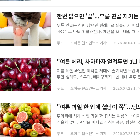
역
보
채소가 감염에 대한 저항력을 높인다는 연구가 여
을 다져 무침이나 양념에 넣거나 살짝만 익혀 먹는
기
한번 닳으면 '끝'...무릎 연골 지키는
무릎 연골은 한번 닳으면 원래대로 되돌리기 어렵
형
사용으로 마모가 빨라진다. 계단을 오르내릴 때 
이 신호를 보내는 셈이다. 연골 자체를 음식으로 
태
푸드
오하은 헬스인뉴스 기자
2026.08.04 17:
루는 재료를 보충하면 진행 속도를 늦추는 데 도움
에는 오메가3 지방산이 많다. 오메가3는 몸속에
기와 통증을 줄인다. 골관절염 환자에서 오메가3
"여름 체리, 사자마자 얼려두면 1년
여름 제철 과일인 체리를 제대로 즐기려면 보관과
두면 샐러드, 스무디, 베이킹까지 1년 내내 두루
항산화 성분이 풍부해 건강 효능도 작지 않다.◇
푸드
오하은 헬스인뉴스 기자
2026.07.27 17:
내는 항산화 성분인 안토시아닌은 콜레스테롤을 
다수의 연구 결과가 있다. 또 다른 항산화 성분인
로 알려져 있다. 국내 유통되는 수입 체리 대부분
"여름 과일 한 입에 혈당이 쭉"...
무더위에 차게 식힌 과일 한 접시는 여름의 낙이
개운치 않다. 과일은 비타민과 식이섬유, 항산화 
라 식후 혈당을 가파르게 밀어 올리기도 한다. 열
푸드
오하은 헬스인뉴스 기자
2026.07.23 17:
를 숫자로 나타낸 값으로, 대체로 55 이하면 낮