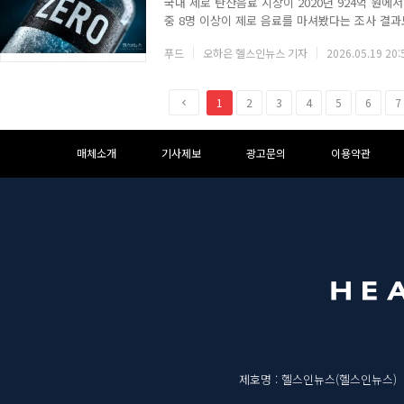
국내 제로 탄산음료 시장이 2020년 924억 원에서 
중 8명 이상이 제로 음료를 마셔봤다는 조사 결과
과다. 아스파탐, 수크랄로스, 사카린 같은 인공감미
푸드
오하은 헬스인뉴스 기자
2026.05.19 20:
같은 말인지는 다른 문제다.◇ 인공감미료가 장내
이 인공감미료를 전혀 먹지 않는 건강한 성인 12
2주간 허용 일일 섭취량 이하로 복용하게 했다. 
이
1
2
3
4
5
6
7
전
하
하
매체소개
기사제보
광고문의
이용약관
단
단
메
영
뉴
역
매
제호명 : 헬스인뉴스(헬스인뉴스)