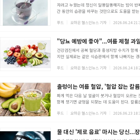
자려고 누웠는데 정신이 말똥말똥해지는 밤이 반복
간 동안의 습관을 바꾸는 것만으로도 도움을 받는 
는 차는 몸을 데워 긴장을 풀어주고, 일부 허브에
푸드
오하은 헬스인뉴스 기자
2026.06.24 21:
약이 아니라 잠들기 좋은 상태를 만들어주는 보조 
리잠은 몸과 마음이 충분히 이완됐을 때 자연스럽
는데, 이 체온 변화가 뇌에 졸음을 알리는 신호로 
"당뇨 예방에 좋아"...여름 제철 과
건강검진에서 공복 혈당과 중성지방 수치가 함께 높
지만 실제로는 같은 식습관에서 함께 나빠지는 경
게 오르고 다 쓰지 못한 당이 간에서 중성지방으로
푸드
오하은 헬스인뉴스 기자
2026.06.24 18:
이 가는 대로 먹기 쉬워 두 수치가 함께 흔들리기
을 고르면 혈당과 중성지방을 한 번에 관리하는 
이섬유는 위에서 음식물이 내려가는 속도를 늦춰
출렁이는 여름 혈압, '혈압 잡는 칼륨
짜게 먹은 다음 날 얼굴이 붓거나 혈압이 오르는 
함께 챙기면 균형을 되찾는 데 도움이 된다. 칼륨
육을 이완시켜 혈압을 낮추는 역할을 한다. 여름
푸드
오하은 헬스인뉴스 기자
2026.06.23 18:
수축과 이완을 반복하며 혈압 변동이 커지는 만큼
혈압에 얼마나 영향을 줄까2021년 중국 성인 4만
리그램 많을수록 수축기 혈압이 평균 3.07밀리미
물 대신 '제로 음료' 마시는 당신..