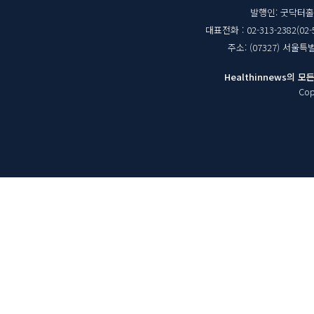
체
발행인: 굿닥터
대표전화 : 02-313-2382(02-
정
주소: (07327) 서울
보
Healthinnews의
Cop