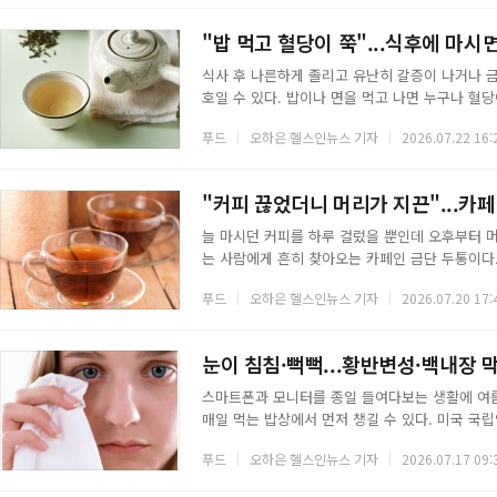
대신 생과일로, 한 번에 몰아 먹기보다 하루 한두 
비교적 안심하고 즐길 만한 여름 과일을 모았다.
"밥 먹고 혈당이 쭉"...식후에 마시
식사 후 나른하게 졸리고 유난히 갈증이 나거나 
호일 수 있다. 밥이나 면을 먹고 나면 누구나 혈
당뇨로 가는 길이 가까워진다. 식후 혈당을 다스리
푸드
오하은 헬스인뉴스 기자
2026.07.22 16:
한 잔도 거들 수 있다. 설탕과 시럽을 넣지 않고
로, 인슐린과 비슷하게 작용하는 성분이 들어 있어
물에 우려 마시면 특유의 쌉싸름한 맛이 나는데,
"커피 끊었더니 머리가 지끈"...카페
늘 마시던 커피를 하루 걸렀을 뿐인데 오후부터 
는 사람에게 흔히 찾아오는 카페인 금단 두통이다
달라붙는 자리를 대신 차지해 각성 효과를 낸다.
푸드
오하은 헬스인뉴스 기자
2026.07.20 17:
에 작용하면서 뇌혈관이 확장되고 두통이 생긴다. 
째 가장 심하고 길게는 일주일 넘게 이어지기도 한
고 수분을 채워 두통을 달래는 데 도움이 된다.
눈이 침침·뻑뻑...황반변성·백내장 막
스마트폰과 모니터를 종일 들여다보는 생활에 여름
매일 먹는 밥상에서 먼저 챙길 수 있다. 미국 국
준히 복용한 그룹은 황반변성이 중기에서 말기로 
푸드
오하은 헬스인뉴스 기자
2026.07.17 09:
풍부한 제철 과일과 채소를 정리했다.◇ 시금치,
틴이 가장 풍부한 채소로 꼽힌다. 이 두 색소는 