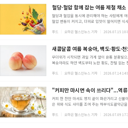
역할을 한다. 기름에 살짝 볶으면 지용성인 루테
혈당·혈압 함께 잡는 여름 제철 채소
혈당과 혈압을 동시에 관리해야 하는 사람에게 여
혈압 변동이 커지고, 더위로 입맛이 떨어지면 식사
것이 탄수화물은 적으면서 식이섬유와 칼륨이 풍부
푸드
오하은 헬스인뉴스 기자
2026.07.15 10:
이 급하게 오르는 것을 늦추고, 칼륨은 신장이 나
아 값도 싸고 수분까지 많은 여름 채소 여섯 가지
분이라 열량이 100그램당 10킬로칼로리 안팎으
새콤달콤 여름 복숭아, 백도·황도·천
무더위가 시작되면 과일 가게 앞이 온통 분홍빛으
복숭아라도 하얀 백도부터 노란 황도, 잔털 없는 
감은 물론 몸에 주는 이로움도 조금씩 다르다. 내
푸드
오하은 헬스인뉴스 기자
2026.07.14 14:
다.복숭아는 공통적으로 비타민A와 비타민C가 풍
칼륨이 많아 여름철 피로 회복에 도움이 되고, 아
촌진흥청 연구에서는 담배를 피운 뒤 복숭아를 
"커피만 마시면 속이 쓰리다"...역
커피 한 잔만 마셔도 명치 끝이 화끈거리고 신물
은 위와 식도 사이를 조여 주는 하부식도괄약근을
예 끊고 지내기는 어렵다. 카페인이 없고 위 점막
푸드
오하은 헬스인뉴스 기자
2026.07.09 17:
다.◇ 캐모마일차캐모마일은 예부터 소화기 불편에
완화하는 데 도움이 되는 것으로 알려져 있다. 
차는 신경을 안정시키는 효과까지 있어 저녁 시간