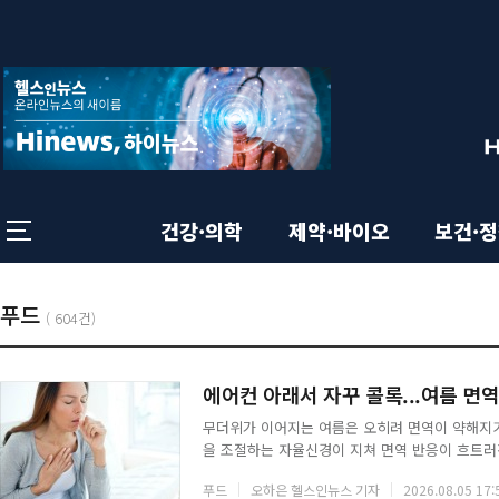
상
전
체
단
메
뉴
영
닫
기
역
건강·의학
제약·바이오
보건·
본
총
기
푸드
목
(
604건)
:
록
사
문
에어컨 아래서 자꾸 콜록...여름 면
목
무더위가 이어지는 여름은 오히려 면역이 약해지기
영
을 조절하는 자율신경이 지쳐 면역 반응이 흐트러진
록
으로 비타민과 미네랄까지 빠져나간다. 이럴 때는
푸드
오하은 헬스인뉴스 기자
2026.08.05 17:
된다.◇ 마늘마늘을 썰거나 찧을 때 생기는 알리신