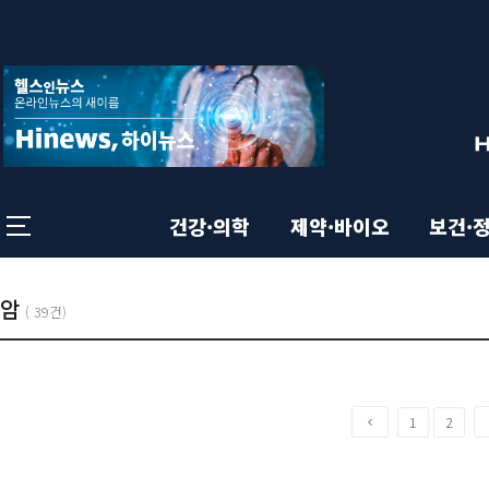
상
전
체
단
메
뉴
영
닫
기
역
건강·의학
제약·바이오
보건·
본
총
기
암
목
(
39건)
:
록
사
문
목
이
1
2
영
전
록