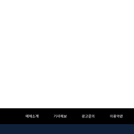
하
하
매체소개
기사제보
광고문의
이용약관
단
단