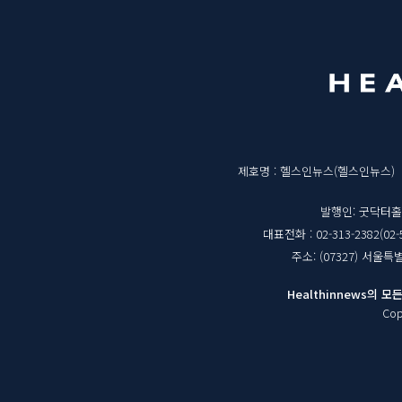
메
영
뉴
역
매
제호명 : 헬스인뉴스(헬스인뉴스)
체
발행인: 굿닥터
대표전화 : 02-313-2382(02-
정
주소: (07327) 서울
보
Healthinnews의
Cop