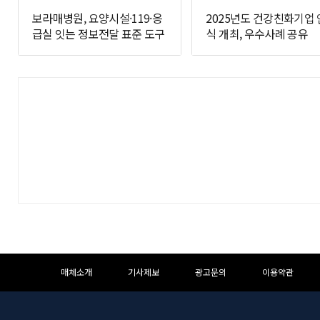
보라매병원, 요양시설·119·응
2025년도 건강친화기업
급실 잇는 정보전달 표준 도구
식 개최, 우수사례 공유
개발
하
하
매체소개
기사제보
광고문의
이용약관
단
단