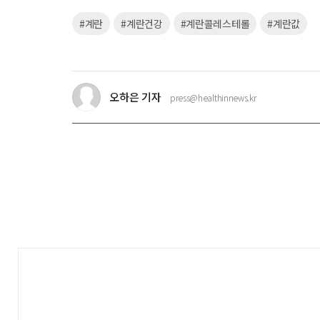
키
#계란
#계란건강
#계란콜레스테롤
#계란값
워
드
오하은 기자
press@healthinnews.kr