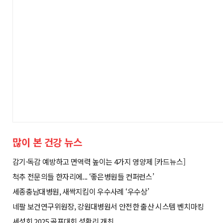
많이 본 건강 뉴스
감기·독감 예방하고 면역력 높이는 4가지 영양제 [카드뉴스]
척추 전문의들 한자리에... ‘좋은병원들 컨퍼런스’
세종충남대병원, 새싹지킴이 우수사례 ‘우수상’
네팔 보건연구위원장, 강원대병원서 안전한 출산 시스템 벤치마킹
세성회 2025 골프대회 성황리 개최