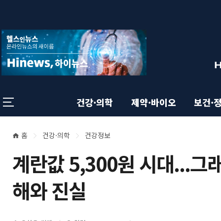
상
전
스
크
체
롤
단
메
이
뉴
동
영
상
닫
태
기
역
바
건강·의학
제약·바이오
보건·
홈
건강·의학
건강정보
본
현
계란값 5,300원 시대...
재
문
위
해와 진실
영
치