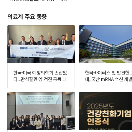
의료계 주요 동향
한국·미국 예방의학회 손잡았
한타바이러스 첫 발견한 
다...만성질환·암 검진 공동 대
대, 국산 mRNA 백신 개발
응 추진
면에 나선다