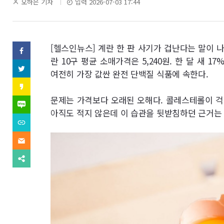
역
기
오하은 기자
입력 2026-07-03 17:44
자
명
SNS
[헬스인뉴스] 계란 한 판 사기가 겁난다는 말이 
페
이
란 10구 평균 소매가격은 5,240원. 한 달 새 1
기
스
트
여전히 가장 값싼 완전 단백질 식품에 속한다.
북
위
사
(으)
터
카
로
(으)
카
기
보
문제는 가격보다 오래된 오해다. 콜레스테롤이 걱
로
오
네
사
기
스
이
아직도 적지 않은데 이 습관을 뒷받침하던 근거는 
보
사
내
토
버
내
URL
보
리
블
기
복
내
(으)
기
로
사
기
이
로
그
(으)
메
기
(으)
로
일
사
다
로
기
(으)
보
른
기
사
로
내
공
사
보
기
기
유
보
내
사
찾
내
기
보
기
기
내
기