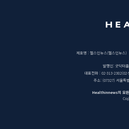
메
영
뉴
역
매
제호명 : 헬스인뉴스(헬스인뉴스)
체
발행인: 굿닥터
대표전화 : 02-313-2382(02-
정
주소: (07327) 서울
보
Healthinnews의
Cop