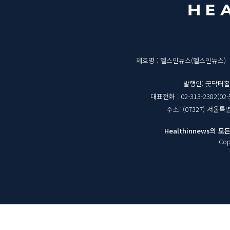
역
매
제호명 : 헬스인뉴스(헬스인뉴스)
체
발행인: 굿닥터
대표전화 : 02-313-2382(02-
정
주소: (07327) 서울
보
Healthinnews의
Cop