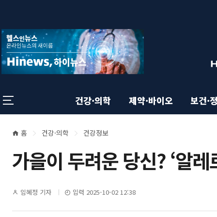
상
전
스
크
체
롤
단
메
이
뉴
동
영
상
닫
태
기
역
바
건강·의학
제약·바이오
보건·
홈
건강·의학
건강정보
본
현
가을이 두려운 당신? ‘알레
재
문
위
영
기
임혜정 기자
입력 2025-10-02 12:38
치
자
명