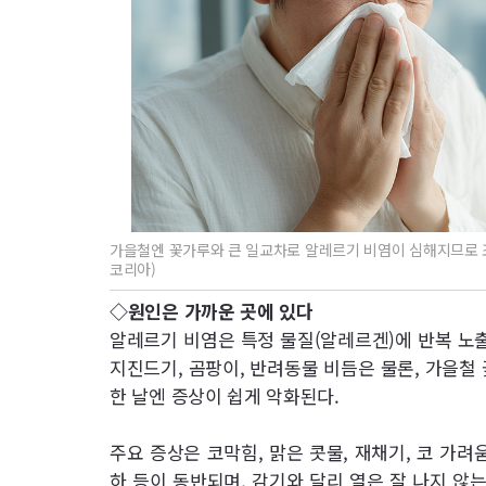
가을철엔 꽃가루와 큰 일교차로 알레르기 비염이 심해지므로 
코리아)
◇원인은 가까운 곳에 있다
알레르기 비염은 특정 물질(알레르겐)에 반복 노출
지진드기, 곰팡이, 반려동물 비듬은 물론, 가을철
한 날엔 증상이 쉽게 악화된다.
주요 증상은 코막힘, 맑은 콧물, 재채기, 코 가려움
하 등이 동반되며, 감기와 달리 열은 잘 나지 않