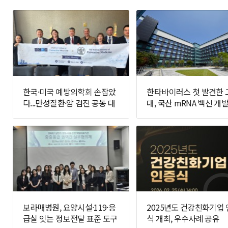
한국·미국 예방의학회 손잡았
한타바이러스 첫 발견한 
다...만성질환·암 검진 공동 대
대, 국산 mRNA 백신 개발
응 추진
면에 나선다
보라매병원, 요양시설·119·응
2025년도 건강친화기업
급실 잇는 정보전달 표준 도구
식 개최, 우수사례 공유