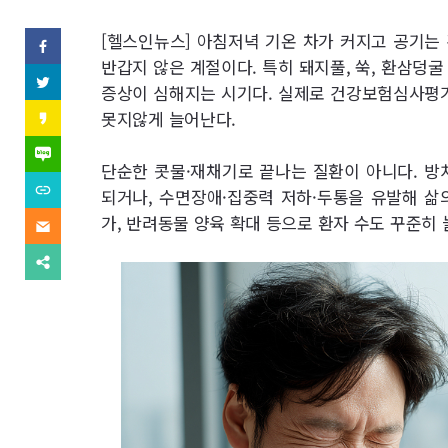
역
SNS
[헬스인뉴스] 아침저녁 기온 차가 커지고 공기는
페
이
반갑지 않은 계절이다. 특히 돼지풀, 쑥, 환삼덩
기
스
트
증상이 심해지는 시기다. 실제로 건강보험심사평가원
북
위
사
(으)
터
카
못지않게 늘어난다.
로
(으)
카
기
보
로
오
네
사
기
스
이
단순한 콧물·재채기로 끝나는 질환이 아니다. 방
보
사
내
토
버
내
URL
보
되거나, 수면장애·집중력 저하·두통을 유발해 삶의
리
블
기
복
내
(으)
기
로
사
가, 반려동물 양육 확대 등으로 환자 수도 꾸준히 
기
이
로
그
(으)
메
기
(으)
로
일
사
다
로
기
(으)
보
른
기
사
로
내
공
사
보
기
기
유
보
내
사
찾
내
기
보
기
기
내
기