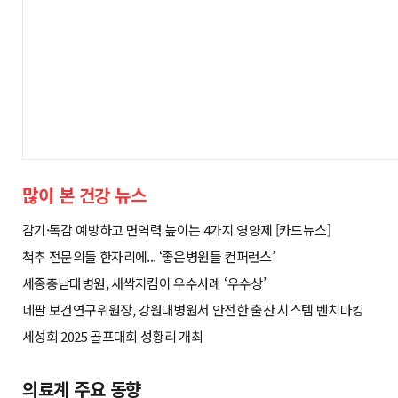
많이 본 건강 뉴스
감기·독감 예방하고 면역력 높이는 4가지 영양제 [카드뉴스]
척추 전문의들 한자리에... ‘좋은병원들 컨퍼런스’
세종충남대병원, 새싹지킴이 우수사례 ‘우수상’
네팔 보건연구위원장, 강원대병원서 안전한 출산 시스템 벤치마킹
세성회 2025 골프대회 성황리 개최
의료계 주요 동향