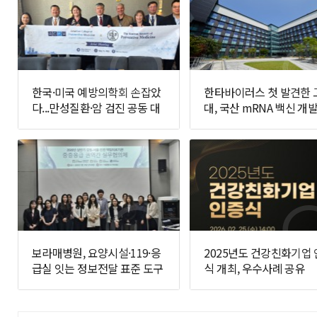
한국·미국 예방의학회 손잡았
한타바이러스 첫 발견한 
다...만성질환·암 검진 공동 대
대, 국산 mRNA 백신 개발
응 추진
면에 나선다
보라매병원, 요양시설·119·응
2025년도 건강친화기업
급실 잇는 정보전달 표준 도구
식 개최, 우수사례 공유
개발