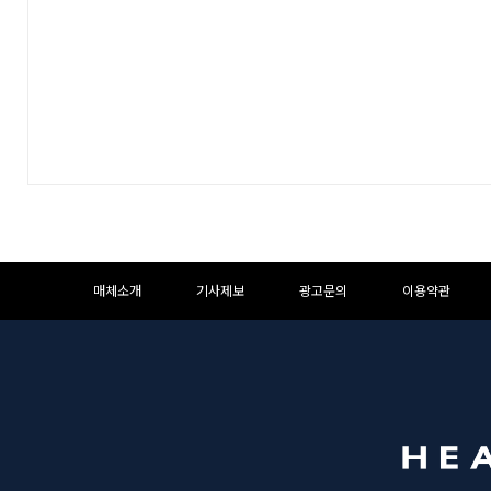
하
하
매체소개
기사제보
광고문의
이용약관
단
단
메
영
뉴
역