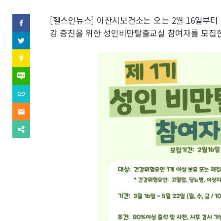
역
SNS
[헬스인뉴스] 아산시보건소는 오는 2월 16일부터
페
이
강 증진을 위한 성인비만탈출교실 참여자를 모집한
기
스
트
북
위
사
(으)
터
카
로
(으)
카
기
보
로
오
네
사
기
스
이
보
사
내
토
버
내
URL
보
리
블
기
복
내
(으)
기
로
사
기
이
로
그
(으)
메
기
(으)
로
일
사
다
로
기
(으)
보
른
기
사
로
내
공
사
보
기
기
유
보
내
사
찾
내
기
보
기
기
내
기