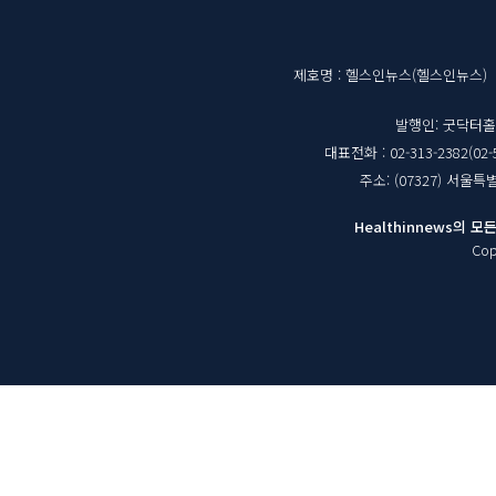
매
제호명 : 헬스인뉴스(헬스인뉴스)
체
발행인: 굿닥터
대표전화 : 02-313-2382(02-
정
주소: (07327) 서울
보
Healthinnews의
Cop