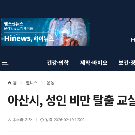
상
전
스
크
체
롤
단
메
이
뉴
동
영
상
닫
태
기
역
바
건강·의학
제약·바이오
보건·
홈
웰니스
운동
본
현
아산시, 성인 비만 탈출 교
재
문
위
영
기
송소라 기자
입력 2026-02-19 12:00
치
자
명