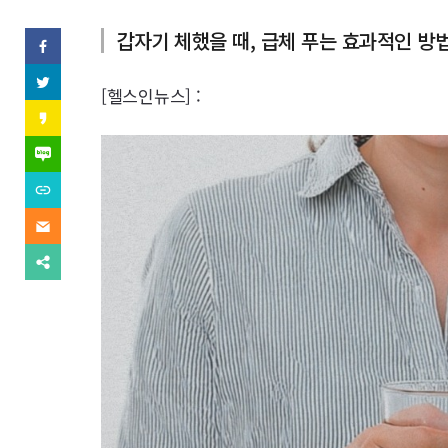
역
갑자기 체했을 때, 급체 푸는 효과적인 방
SNS
페
이
기
스
트
북
[헬스인뉴스] :
위
사
(으)
터
카
로
(으)
카
기
보
로
오
네
사
기
스
이
보
사
내
토
버
내
URL
보
리
블
기
복
내
(으)
기
로
사
기
이
로
그
(으)
메
기
(으)
로
일
사
다
로
기
(으)
보
른
기
사
로
내
공
사
보
기
기
유
보
내
사
찾
내
기
보
기
기
내
기