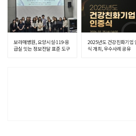
보라매병원, 요양시설·119·응
2025년도 건강친화기업
급실 잇는 정보전달 표준 도구
식 개최, 우수사례 공유
개발