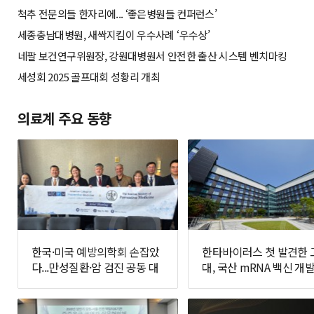
척추 전문의들 한자리에... ‘좋은병원들 컨퍼런스’
세종충남대병원, 새싹지킴이 우수사례 ‘우수상’
네팔 보건연구위원장, 강원대병원서 안전한 출산 시스템 벤치마킹
세성회 2025 골프대회 성황리 개최
의료계 주요 동향
한국·미국 예방의학회 손잡았
한타바이러스 첫 발견한 
다...만성질환·암 검진 공동 대
대, 국산 mRNA 백신 개발
응 추진
면에 나선다