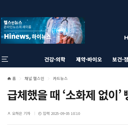
상
전
스
크
체
롤
단
메
이
뉴
동
영
상
닫
태
기
역
바
건강·의학
제약·바이오
보건·
홈
채널 헬스인
카드뉴스
본
현
급체했을 때 ‘소화제 없이’ 
재
문
위
영
기
오하은 기자
입력 2025-09-05 10:10
치
자
명