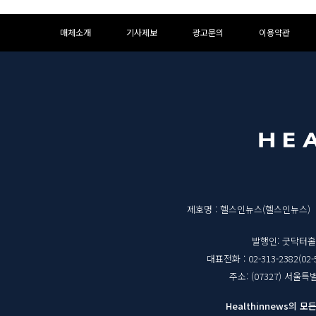
하
하
매체소개
기사제보
광고문의
이용약관
단
단
메
영
뉴
역
매
제호명 : 헬스인뉴스(헬스인뉴스)
체
발행인: 굿닥터
대표전화 : 02-313-2382(02-
정
주소: (07327) 서울
보
Healthinnews의