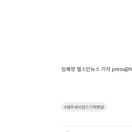
임혜정 헬스인뉴스 기자 press@hea
키
#원주세브란스기독병원
워
드