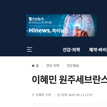
상
전
스
크
체
롤
단
메
이
뉴
동
영
상
닫
태
기
역
바
건강·의학
제약·바
홈
건강·의학
건강정보
본
현
이혜민 원주세브란스
재
문
위
영
기
임혜정 기자
입력 2025-09-12 12:47
치
자
명