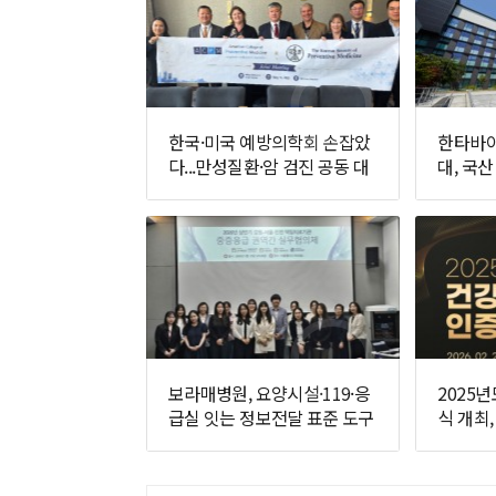
한국·미국 예방의학회 손잡았
한타바이
다...만성질환·암 검진 공동 대
대, 국산
응 추진
면에 나
보라매병원, 요양시설·119·응
2025
급실 잇는 정보전달 표준 도구
식 개최
개발