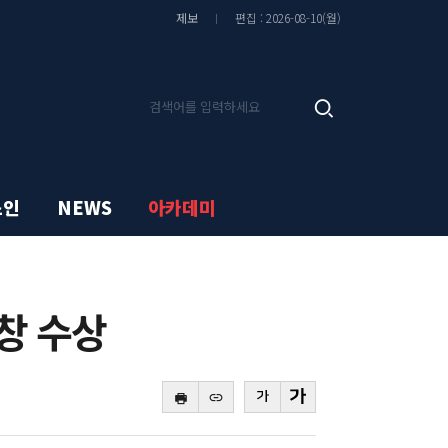
기
기
글
글
제보
편집 : 2026-08-10(월)
씨
씨
줄
키
이
우
기
기
기
검
사
색
검
색
스인
NEWS
아카데미
창 수상
바
복
로
사
본
본
가
하
문
문
기
기
글
글