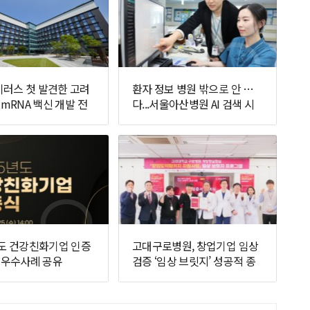
러스 첫 발견한 고려
환자 정보 병원 밖으로 안 나간
 mRNA 백신 개발 전
다...서울아산병원 AI 검색 시
선다
스템 가동
년도 건강친화기업 인증
고대구로병원, 창업기업 임상
, 우수사례 공유
검증 ‘임상 브릿지’ 성공적 종
료