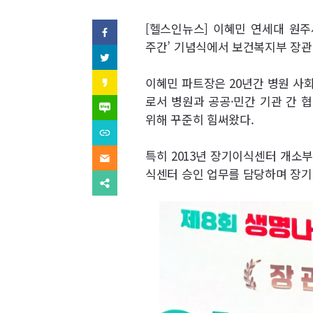
역
SNS
[헬스인뉴스] 이혜민 연세대 원
페
이
주간’ 기념식에서 보건복지부 장관
기
스
트
북
위
사
(으)
터
카
이혜민 파트장은 20년간 병원 
로
(으)
카
기
보
로서 병원과 공공·민간 기관 간 
로
오
네
사
기
스
이
위해 꾸준히 힘써왔다.
보
사
내
토
버
내
URL
보
리
블
기
복
내
(으)
기
로
사
특히 2013년 장기이식센터 개소
기
이
로
그
(으)
메
기
식센터 승인 업무를 담당하며 장기
(으)
로
일
사
다
로
기
(으)
보
른
기
사
로
내
공
사
보
기
기
유
보
내
사
찾
내
기
보
기
기
내
기