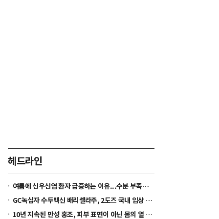
씨
씨
줄
키
이
우
기
기
헤드라인
여름에 신우신염 환자 급증하는 이유...수분 부족이 세균 증식 환경 만든다
GC녹십자 수두백신 배리셀라주, 2도즈 국내 임상 착수...2028년 글로벌 허가 목표
10년 지속된 만성 홍조, 피부 표면이 아닌 몸의 열 균형을 봐야 [정수경 원장 칼럼]