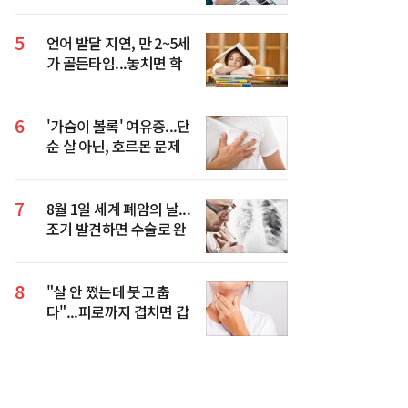
5
언어 발달 지연, 만 2~5세
가 골든타임...놓치면 학
습·사회성까지 영향
6
'가슴이 볼록' 여유증...단
순 살 아닌, 호르몬 문제
일 수 있다
7
8월 1일 세계 폐암의 날...
조기 발견하면 수술로 완
치 기대할 수 있어
8
"살 안 쪘는데 붓고 춥
다"...피로까지 겹치면 갑
상선 신호일 수 있다