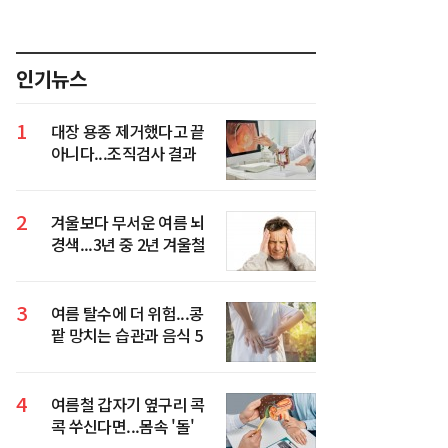
인기뉴스
1
대장 용종 제거했다고 끝
아니다...조직검사 결과
가 진짜 중요
2
겨울보다 무서운 여름 뇌
경색...3년 중 2년 겨울철
환자 넘었다
3
여름 탈수에 더 위험...콩
팥 망치는 습관과 음식 5
가지
4
여름철 갑자기 옆구리 콕
콕 쑤신다면...몸속 '돌'
의심해야 하는 이유