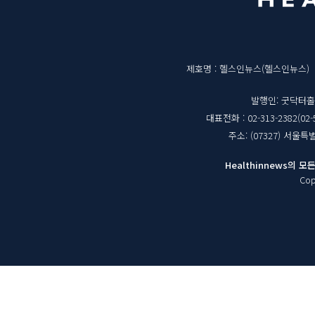
역
매
제호명 : 헬스인뉴스(헬스인뉴스)
체
발행인: 굿닥터
대표전화 : 02-313-2382(02-
정
주소: (07327) 서울
보
Healthinnews의
Cop