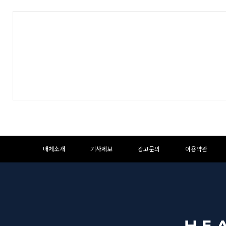
하
하
매체소개
기사제보
광고문의
이용약관
단
단
메
영
뉴