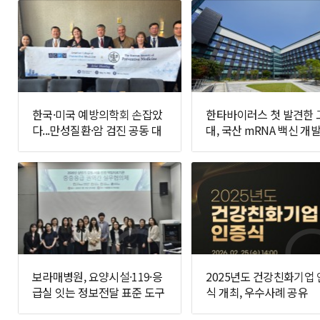
한국·미국 예방의학회 손잡았
한타바이러스 첫 발견한 
다...만성질환·암 검진 공동 대
대, 국산 mRNA 백신 개발
응 추진
면에 나선다
보라매병원, 요양시설·119·응
2025년도 건강친화기업
급실 잇는 정보전달 표준 도구
식 개최, 우수사례 공유
개발