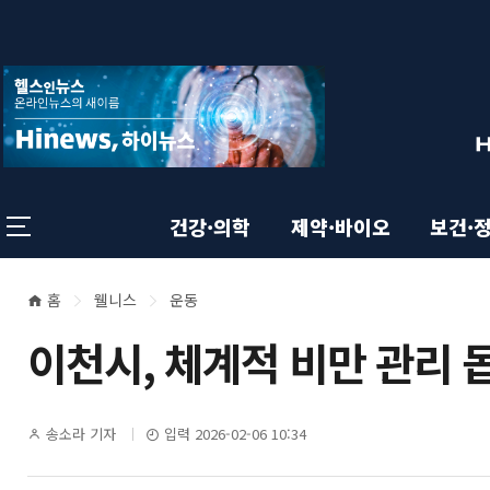
상
전
스
크
체
롤
단
메
이
뉴
동
영
상
닫
태
기
역
바
건강·의학
제약·바이오
보건·
홈
웰니스
운동
본
현
이천시, 체계적 비만 관리 돕
재
문
위
영
기
송소라 기자
입력 2026-02-06 10:34
치
자
명