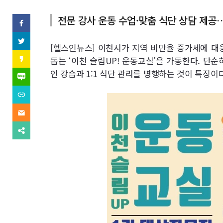
역
전문 강사 운동 수업·맞춤 식단 상담 제공
SNS
페
이
기
스
트
북
[헬스인뉴스] 이천시가 지역 비만율 증가세에 대
위
사
(으)
터
카
돕는 ‘이천 슬림UP! 운동교실’을 가동한다. 단
로
(으)
카
기
보
로
인 강습과 1:1 식단 관리를 병행하는 것이 특징이다
오
네
사
기
스
이
보
사
내
토
버
내
URL
보
리
블
기
복
내
(으)
기
로
사
기
이
로
그
(으)
메
기
(으)
로
일
사
다
로
기
(으)
보
른
기
사
로
내
공
사
보
기
기
유
보
내
사
찾
내
기
보
기
기
내
기