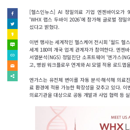
역
SNS
[헬스인뉴스] AI 정밀의료 기업 엔젠바이오가
페
이
‘WHX 랩스 두바이 2026’에 참가해 글로벌 정
기
스
트
섰다고 밝혔다.
북
위
사
(으)
터
카
로
(으)
카
기
보
이번 행사는 세계적인 헬스케어 전시회 ‘월드 헬스 
로
오
네
사
기
스
이
세계 180여 개국 업계 관계자가 참여한다. 엔젠
보
사
내
토
버
내
URL
보
서열분석(NGS) 정밀진단 소프트웨어 ‘엔가스(NGA
리
블
기
복
내
(으)
기
로
사
고, 병원 워크플로우 연계와 AI 모델 적용 로드맵
기
이
로
그
(으)
메
기
(으)
로
일
사
다
로
기
(으)
엔가스는 유전체 변이를 자동 분석·해석해 의료진
보
른
기
사
로
내
공
사
료 환경에 적용 가능한 확장성을 갖추고 있다. 
보
기
기
유
보
내
사
찾
의료기관을 대상으로 공동 개발과 사업 협력 등 
내
기
보
기
기
내
기