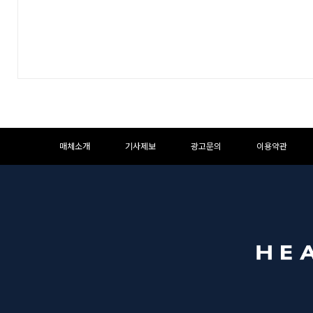
하
하
매체소개
기사제보
광고문의
이용약관
단
단
메
영
뉴
역