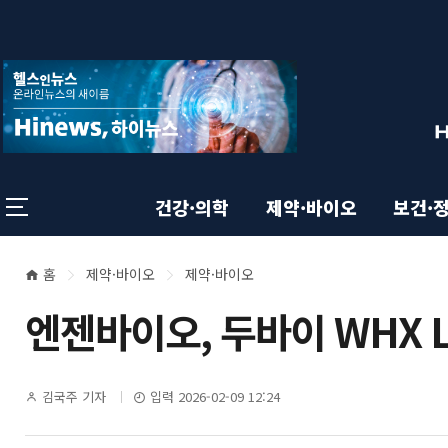
상
전
스
크
체
롤
단
메
이
뉴
동
영
상
닫
태
기
역
바
건강·의학
제약·바이오
보건·
홈
제약·바이오
제약·바이오
본
현
엔젠바이오, 두바이 WHX L
재
문
위
영
기
김국주 기자
입력 2026-02-09 12:24
치
자
명