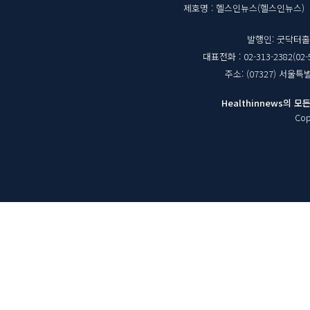
매
제호명 : 헬스인뉴스(헬스인뉴스)
체
발행인: 굿닥터
대표전화 : 02-313-2382(02-
정
주소: (07327) 서울
보
Healthinnews의
Cop