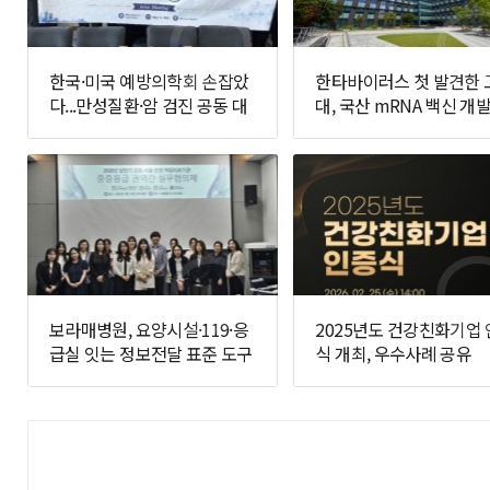
한국·미국 예방의학회 손잡았
한타바이러스 첫 발견한 
다...만성질환·암 검진 공동 대
대, 국산 mRNA 백신 개발
응 추진
면에 나선다
보라매병원, 요양시설·119·응
2025년도 건강친화기업
급실 잇는 정보전달 표준 도구
식 개최, 우수사례 공유
개발