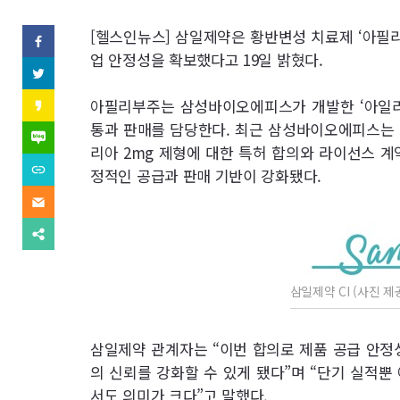
역
SNS
[헬스인뉴스] 삼일제약은 황반변성 치료제 ‘아필리
페
이
업 안정성을 확보했다고 19일 밝혔다.
기
스
트
북
위
사
(으)
터
카
아필리부주는 삼성바이오에피스가 개발한 ‘아일리
로
(으)
카
기
보
통과 판매를 담당한다. 최근 삼성바이오에피스는 
로
오
네
사
기
스
이
리아 2mg 제형에 대한 특허 합의와 라이선스 계
보
사
내
토
버
내
URL
보
정적인 공급과 판매 기반이 강화됐다.
리
블
기
복
내
(으)
기
로
사
기
이
로
그
(으)
메
기
(으)
로
일
사
다
로
기
(으)
보
른
기
사
로
내
공
사
보
기
기
유
보
내
사
찾
삼일제약 CI (사진 
내
기
보
기
기
내
기
삼일제약 관계자는 “이번 합의로 제품 공급 안정
의 신뢰를 강화할 수 있게 됐다”며 “단기 실적뿐
서도 의미가 크다”고 말했다.