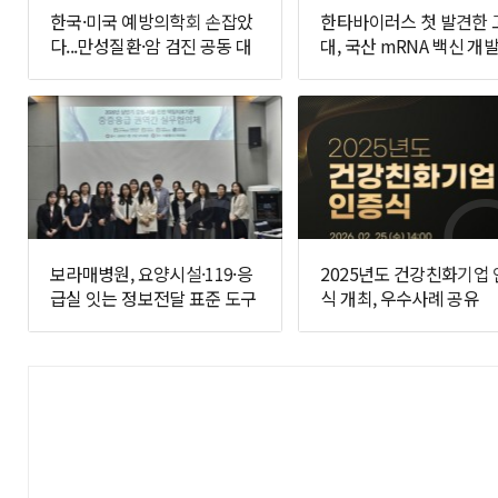
한국·미국 예방의학회 손잡았
한타바이러스 첫 발견한 
다...만성질환·암 검진 공동 대
대, 국산 mRNA 백신 개발
응 추진
면에 나선다
보라매병원, 요양시설·119·응
2025년도 건강친화기업
급실 잇는 정보전달 표준 도구
식 개최, 우수사례 공유
개발