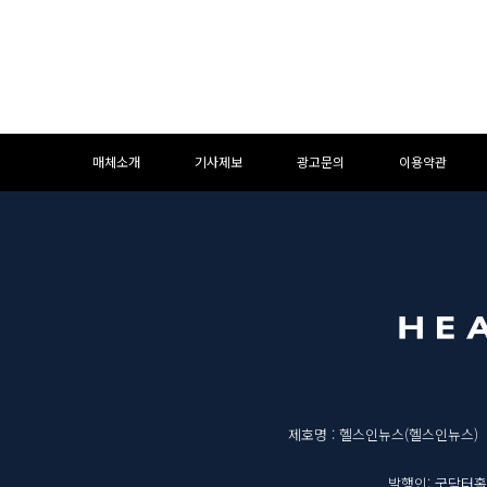
하
하
매체소개
기사제보
광고문의
이용약관
단
단
메
영
뉴
역
매
제호명 : 헬스인뉴스(헬스인뉴스)
발행인: 굿닥터