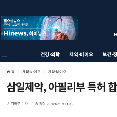
상
전
스
크
체
롤
단
메
이
뉴
동
영
상
닫
태
기
역
바
건강·의학
제약·바이오
보건·
홈
제약·바이오
제약·바이오
본
현
삼일제약, 아필리부 특허 
재
문
위
영
기
김국주 기자
입력 2026-02-19 11:52
치
자
명