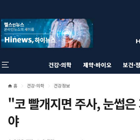
상
전
스
크
체
롤
단
메
이
뉴
동
영
상
닫
태
기
역
바
건강·의학
제약·바이오
보건·
홈
건강·의학
건강정보
본
현
"코 빨개지면 주사, 눈썹은
재
문
위
야
영
치