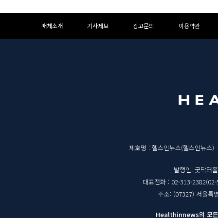
하
하
매체소개
기사제보
광고문의
이용약관
단
단
메
영
뉴
역
매
제호명 : 헬스인뉴스(헬스인뉴스)
체
발행인: 굿닥터
대표전화 : 02-313-2382(02-
정
주소: (07327) 서울
보
Healthinnews의