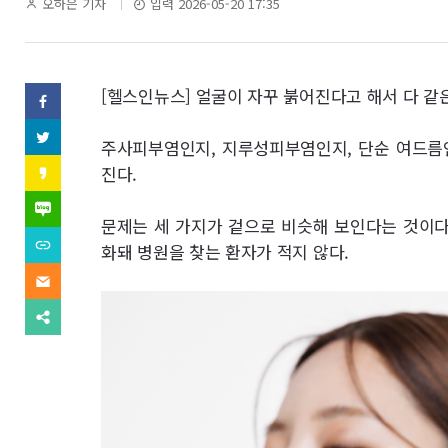
역
기
오하은 기자
입력 2026-05-20 17:35
자
명
SNS
[헬스인뉴스] 얼굴이 자꾸 붉어진다고 해서 다 같은
페
이
기
스
트
주사피부염인지, 지루성피부염인지, 단순 여드름
북
위
사
(으)
터
카
진다.
로
(으)
카
기
보
로
오
네
사
기
스
이
문제는 세 가지가 겉으로 비슷해 보인다는 것이다
보
사
내
토
버
내
URL
보
화돼 병원을 찾는 환자가 적지 않다.
리
블
기
복
내
(으)
기
로
사
기
이
로
그
(으)
메
기
(으)
로
일
사
다
로
기
(으)
보
른
기
사
로
내
공
사
보
기
기
유
보
내
사
찾
내
기
보
기
기
내
기