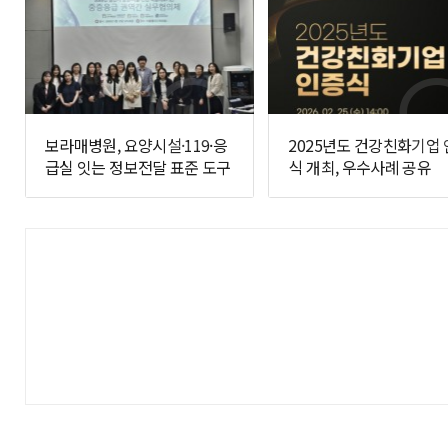
보라매병원, 요양시설·119·응
2025년도 건강친화기업
급실 잇는 정보전달 표준 도구
식 개최, 우수사례 공유
개발