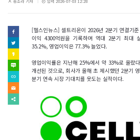
역
기
송소라 기자
입력 2026-07-03 12:28
자
명
SNS
[헬스인뉴스] 셀트리온이 2026년 2분기 연결기준
페
이
이익 4300억원을 기록하며 역대 2분기 최대 
기
스
트
35.2%, 영업이익은 77.3% 늘었다.
북
위
사
(으)
터
카
로
(으)
카
기
보
영업이익률은 지난해 25%에서 약 33%로 올랐다
로
오
네
사
기
스
이
개선된 것으로, 회사가 올해 초 제시했던 2분기 영
보
사
내
토
버
내
URL
보
분기 연속 시장 기대치를 웃도는 실적이다.
리
블
기
복
내
(으)
기
로
사
기
이
로
그
(으)
메
기
(으)
로
일
사
다
로
기
(으)
보
른
기
사
로
내
공
사
보
기
기
유
보
내
사
찾
내
기
보
기
기
내
기