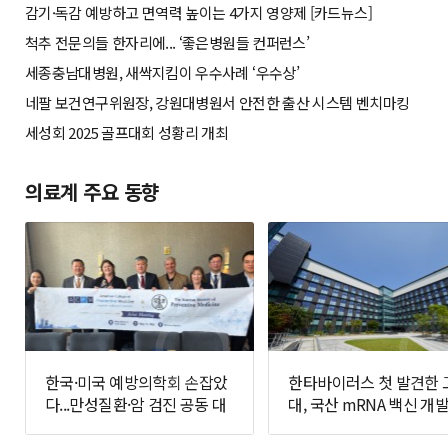
감기·독감 예방하고 면역력 높이는 4가지 영양제 [카드뉴스]
척추 전문의들 한자리에... ‘좋은병원들 컨퍼런스’
세종충남대병원, 새싹지킴이 우수사례 ‘우수상’
네팔 보건연구위원장, 강원대병원서 안전한 출산 시스템 벤치마킹
세성회 2025 골프대회 성황리 개최
의료계 주요 동향
한국·미국 예방의학회 손잡았
한타바이러스 첫 발견한 
다...만성질환·암 검진 공동 대
대, 국산 mRNA 백신 개발
응 추진
면에 나선다