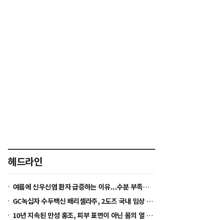
씨
씨
줄
키
이
우
기
기
헤드라인
여름에 신우신염 환자 급증하는 이유...수분 부족이 세균 증식 환경 만든다
GC녹십자 수두백신 배리셀라주, 2도즈 국내 임상 착수...2028년 글로벌 허가 목표
10년 지속된 만성 홍조, 피부 표면이 아닌 몸의 열 균형을 봐야 [정수경 원장 칼럼]