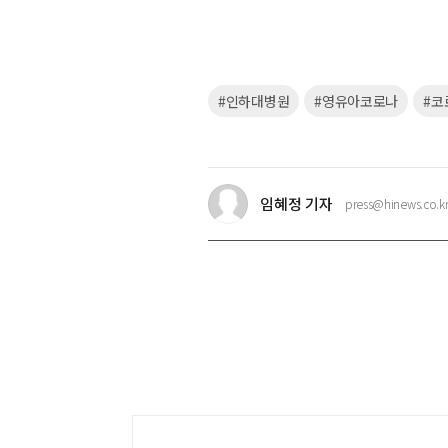
키
#인하대병원
#영유아코로나
#코
워
드
임혜정 기자
press@hinews.co.k