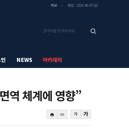
기
기
글
글
제보
편집 : 2026-08-07(금)
씨
씨
줄
키
이
우
기
기
기
검
사
색
검
색
스인
NEWS
아카데미
 면역 체계에 영향”
바
복
로
사
본
본
가
하
문
문
기
기
글
글