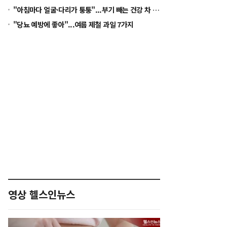
"아침마다 얼굴·다리가 퉁퉁"...부기 빼는 건강 차 5가지
"당뇨 예방에 좋아"...여름 제철 과일 7가지
영상 헬스인뉴스