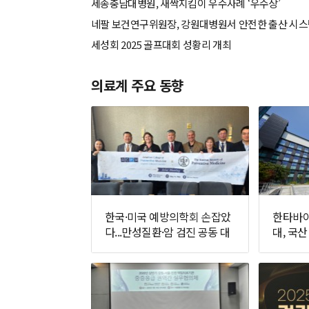
세종충남대병원, 새싹지킴이 우수사례 ‘우수상’
네팔 보건연구위원장, 강원대병원서 안전한 출산 시
세성회 2025 골프대회 성황리 개최
의료계 주요 동향
한국·미국 예방의학회 손잡았
한타바이
다...만성질환·암 검진 공동 대
대, 국산
응 추진
면에 나