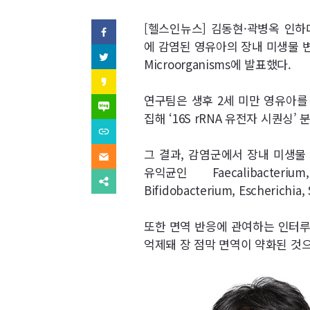
역
SNS
[헬스인뉴스] 김동현·곽병옥 인
페
이
에 감염된 영유아의 장내 미생물 
기
스
트
Microorganisms에 발표했다.
북
위
사
(으)
터
카
로
(으)
카
기
보
연구팀은 생후 2세 미만 영유아를
로
오
네
사
기
스
이
집해 ‘16S rRNA 유전자 시퀀싱’
보
사
내
토
버
내
URL
보
리
블
기
복
내
(으)
기
로
사
그 결과, 감염군에서 장내 미생물 균
기
이
로
그
(으)
메
기
유익균인 Faecalibacteriu
(으)
로
일
사
다
로
기
(으)
Bifidobacterium, Escherichi
보
른
기
사
로
내
공
사
보
기
기
유
보
내
사
찾
또한 면역 반응에 관여하는 인터루킨-17(
내
기
보
기
기
억제돼 장 점막 면역이 약화된 것
내
기