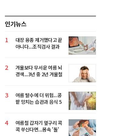
인기뉴스
1
대장 용종 제거했다고 끝
아니다...조직검사 결과
가 진짜 중요
2
겨울보다 무서운 여름 뇌
경색...3년 중 2년 겨울철
환자 넘었다
3
여름 탈수에 더 위험...콩
팥 망치는 습관과 음식 5
가지
4
여름철 갑자기 옆구리 콕
콕 쑤신다면...몸속 '돌'
의심해야 하는 이유