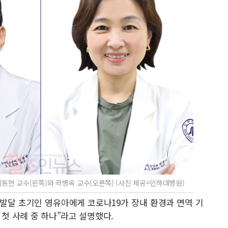
현 교수(왼쪽)와 곽병옥 교수(오른쪽) (사진 제공=인하대병원)
 발달 초기인 영유아에게 코로나19가 장내 환경과 면역 기
첫 사례 중 하나”라고 설명했다.