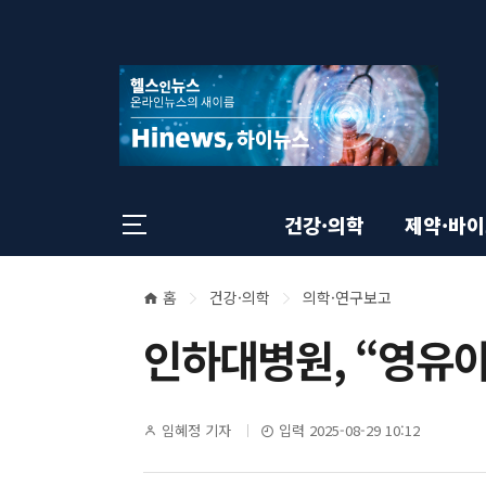
상
전
스
크
체
롤
단
메
이
뉴
동
영
상
닫
태
기
역
바
건강·의학
제약·바
홈
건강·의학
의학·연구보고
본
현
인하대병원, “영유아
재
문
위
영
기
임혜정 기자
입력 2025-08-29 10:12
치
자
명