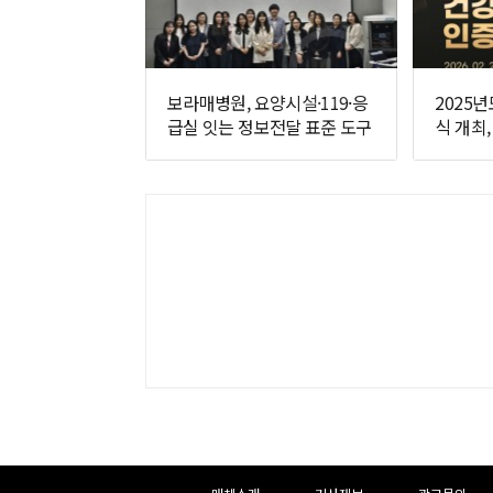
보라매병원, 요양시설·119·응
2025
급실 잇는 정보전달 표준 도구
식 개최
개발
하