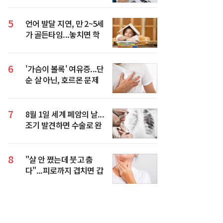
5
언어 발달 지연, 만 2~5세
가 골든타임...놓치면 학
습·사회성까지 영향
6
'가슴이 볼록' 여유증...단
순 살 아닌, 호르몬 문제
일 수 있다
7
8월 1일 세계 폐암의 날...
조기 발견하면 수술로 완
치 기대할 수 있어
8
"살 안 쪘는데 붓고 춥
다"...피로까지 겹치면 갑
상선 신호일 수 있다