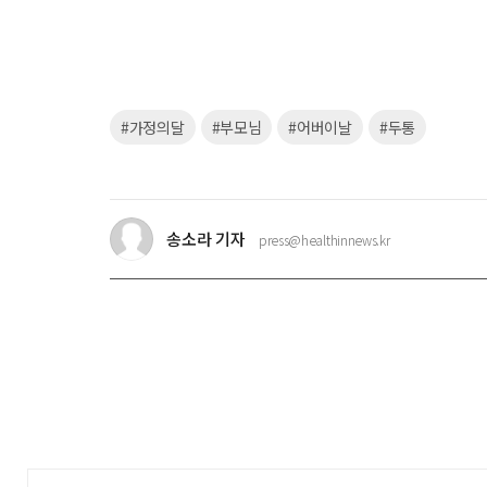
키
#가정의달
#부모님
#어버이날
#두통
워
드
송소라 기자
press@healthinnews.kr