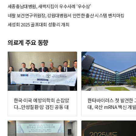
세종충남대병원, 새싹지킴이 우수사례 ‘우수상’
네팔 보건연구위원장, 강원대병원서 안전한 출산 시스템 벤치마킹
세성회 2025 골프대회 성황리 개최
의료계 주요 동향
한국·미국 예방의학회 손잡았
한타바이러스 첫 발견한 
다...만성질환·암 검진 공동 대
대, 국산 mRNA 백신 개발
응 추진
면에 나선다