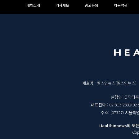
하
하
매체소개
기사제보
광고문의
이용약관
단
단
메
영
뉴
역
매
제호명 : 헬스인뉴스(헬스인뉴스)
체
발행인: 굿닥터
대표전화 : 02-313-2382(02-
정
주소: (07327) 서울
보
Healthinnews의
Cop