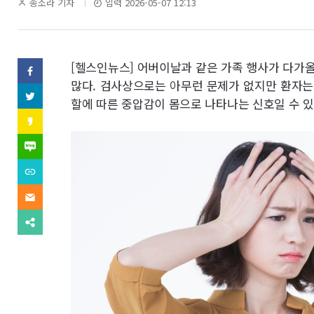
역
기
송소라 기자
입력 2026-05-07 12:13
자
명
SNS
[헬스인뉴스] 어버이날과 같은 가족 행사가 다가
페
이
많다. 검사상으로는 아무런 문제가 없지만 환자는 
기
스
트
할에 따른 중압감이 몸으로 나타나는 신호일 수 있
북
위
사
(으)
터
카
로
(으)
카
기
보
로
오
네
사
기
스
이
보
사
내
토
버
내
URL
보
리
블
기
복
내
(으)
기
로
사
기
이
로
그
(으)
메
기
(으)
로
일
사
다
로
기
(으)
보
른
기
사
로
내
공
사
보
기
기
유
보
내
사
찾
내
기
보
기
기
내
기