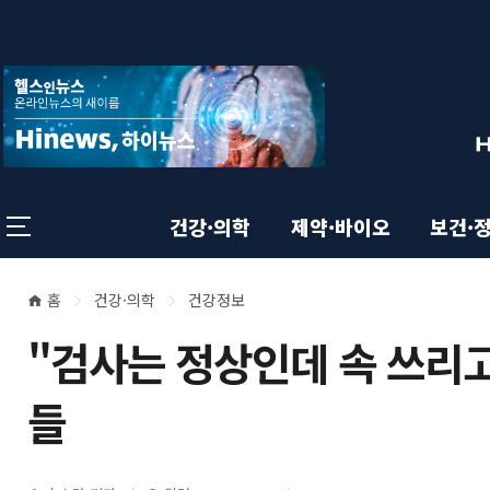
상
전
스
크
체
롤
단
메
이
뉴
동
영
상
닫
태
기
역
바
건강·의학
제약·바이오
보건·
홈
건강·의학
건강정보
본
현
​"검사는 정상인데 속 쓰리고
재
문
위
들
영
치