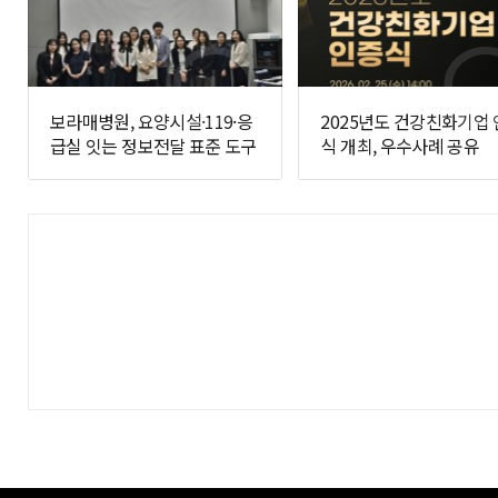
보라매병원, 요양시설·119·응
2025년도 건강친화기업
급실 잇는 정보전달 표준 도구
식 개최, 우수사례 공유
개발