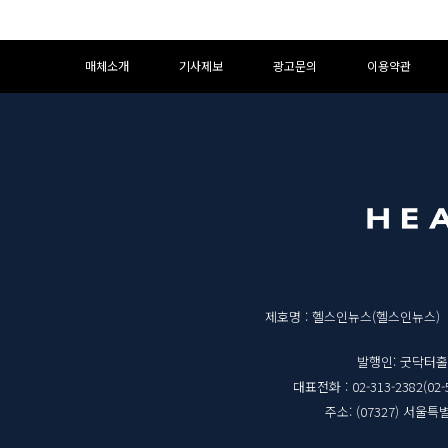
하
하
매체소개
기사제보
광고문의
이용약관
단
단
메
영
뉴
역
매
제호명 : 헬스인뉴스(헬스인뉴스)
체
발행인: 굿닥터
대표전화 : 02-313-2382(02-
정
주소: (07327) 서울