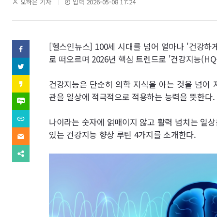
역
기
오하은 기자
입력 2026-05-08 17:24
자
명
SNS
[헬스인뉴스] 100세 시대를 넘어 얼마나 '건강하
페
이
로 떠오르며 2026년 핵심 트렌드로 '건강지능(HQ·He
기
스
트
북
위
사
(으)
터
카
건강지능은 단순히 의학 지식을 아는 것을 넘어 
로
(으)
카
기
보
관을 일상에 적극적으로 적용하는 능력을 뜻한다.
로
오
네
사
기
스
이
보
사
내
토
버
내
URL
보
나이라는 숫자에 얽매이지 않고 활력 넘치는 일상
리
블
기
복
내
(으)
기
로
사
있는 건강지능 향상 루틴 4가지를 소개한다.
기
이
로
그
(으)
메
기
(으)
로
일
사
다
로
기
(으)
보
른
기
사
로
내
공
사
보
기
기
유
보
내
사
찾
내
기
보
기
기
내
기