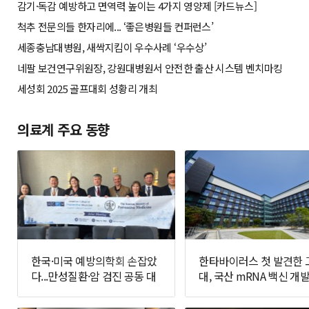
감기·독감 예방하고 면역력 높이는 4가지 영양제 [카드뉴스]
척추 전문의들 한자리에... ‘좋은병원들 컨퍼런스’
세종충남대병원, 새싹지킴이 우수사례 ‘우수상’
네팔 보건연구위원장, 강원대병원서 안전한 출산 시스템 벤치마킹
세성회 2025 골프대회 성황리 개최
의료계 주요 동향
한국·미국 예방의학회 손잡았
한타바이러스 첫 발견한 
다...만성질환·암 검진 공동 대
대, 국산 mRNA 백신 개발
응 추진
면에 나선다