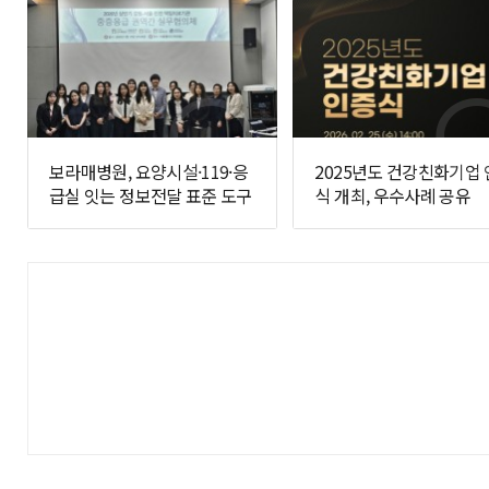
보라매병원, 요양시설·119·응
2025년도 건강친화기업
급실 잇는 정보전달 표준 도구
식 개최, 우수사례 공유
개발