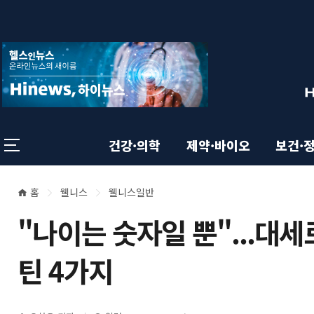
상
전
스
크
체
롤
단
메
이
뉴
동
영
상
닫
태
기
역
바
건강·의학
제약·바이오
보건·
홈
웰니스
웰니스일반
본
현
"나이는 숫자일 뿐"...대세
재
문
위
틴 4가지
영
치