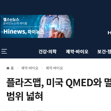
상
전
스
크
체
롤
단
메
이
뉴
동
영
상
닫
태
기
역
바
건강·의학
제약·바이오
보건·
홈
제약·바이오
제약·바이오
본
현
플라즈맵, 미국 QMED와 멸
재
문
위
범위 넓혀
영
치