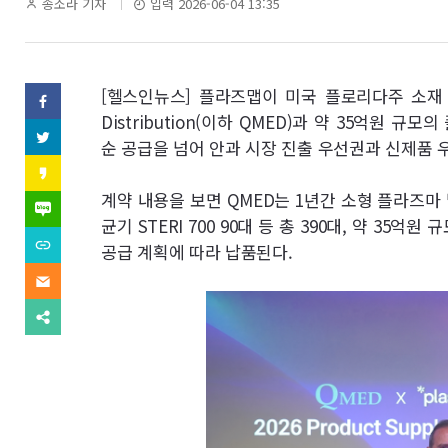
역
기
송소라 기자
입력 2026-06-04 13:35
자
명
SNS
[헬스인뉴스] 플라즈맵이 미국 플로리다주 소재 의
페
이
Distribution(이하 QMED)과 약 35억원 
기
스
트
순 공급을 넘어 안과 시장 진출 우선권과 신제품 
북
위
사
(으)
터
카
로
(으)
카
기
보
계약 내용을 보면 QMED는 1년간 소형 플라즈마 멸균
로
오
네
사
기
스
이
균기 STERI 700 90대 등 총 390대, 약 35
보
사
내
토
버
내
URL
보
공급 계획에 따라 납품된다.
리
블
기
복
내
(으)
기
로
사
기
이
로
그
(으)
메
기
(으)
로
일
사
다
로
기
(으)
보
른
기
사
로
내
공
사
보
기
기
유
보
내
사
찾
내
기
보
기
기
내
기