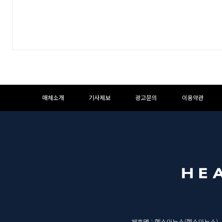
하
하
매체소개
기사제보
광고문의
이용약관
단
단
메
영
뉴
역
제호명 : 헬스인뉴스(헬스인뉴스)