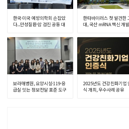
한국·미국 예방의학회 손잡았
한타바이러스 첫 발견한 
다...만성질환·암 검진 공동 대
대, 국산 mRNA 백신 개발
응 추진
면에 나선다
보라매병원, 요양시설·119·응
2025년도 건강친화기업
급실 잇는 정보전달 표준 도구
식 개최, 우수사례 공유
개발