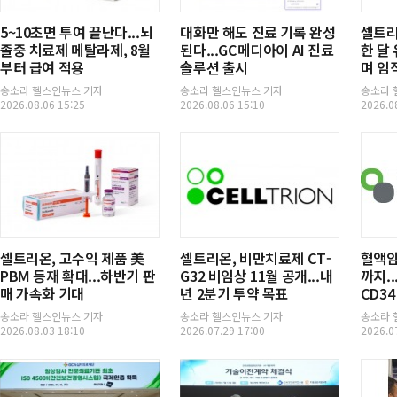
역
보
5~10초면 투여 끝난다...뇌
대화만 해도 진료 기록 완성
셀트리
기
졸중 치료제 메탈라제, 8월
된다...GC메디아이 AI 진료
한 달
부터 급여 적용
솔루션 출시
며 임
형
송소라 헬스인뉴스 기자
송소라 헬스인뉴스 기자
송소라 
2026.08.06 15:25
2026.08.06 15:10
2026.0
태
셀트리온, 고수익 제품 美
셀트리온, 비만치료제 CT-
혈액암
PBM 등재 확대...하반기 판
G32 비임상 11월 공개...내
까지..
매 가속화 기대
년 2분기 투약 목표
CD34
송소라 헬스인뉴스 기자
송소라 헬스인뉴스 기자
송소라 
2026.08.03 18:10
2026.07.29 17:00
2026.0