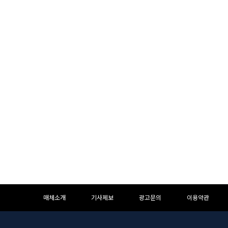
하
하
매체소개
기사제보
광고문의
이용약관
단
단