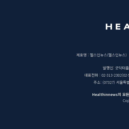
메
영
뉴
역
매
제호명 : 헬스인뉴스(헬스인뉴스)
체
발행인: 굿닥터
대표전화 : 02-313-2382(02-
정
주소: (07327) 서울
보
Healthinnews의
Cop