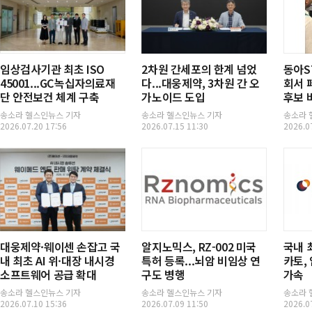
임상검사기관 최초 ISO
2차원 간세포의 한계 넘었
동아S
45001...GC녹십자의료재
다...대웅제약, 3차원 간 오
회서 
단 안전보건 체계 구축
가노이드 도입
후보 
송소라 헬스인뉴스 기자
송소라 헬스인뉴스 기자
송소라 
2026.07.20 17:56
2026.07.15 11:30
2026.0
대웅제약·웨이센 손잡고 국
알지노믹스, RZ-002 미국
국내 
내 최초 AI 위·대장 내시경
특허 등록...뇌암 비임상 연
카토,
소프트웨어 공급 확대
구도 병행
가속
송소라 헬스인뉴스 기자
송소라 헬스인뉴스 기자
송소라 
2026.07.10 15:36
2026.07.09 11:50
2026.0