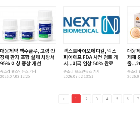
대웅제약 펙수클루, 고령·간
넥스트바이오메디컬, 넥스
대웅제약
장애 환자 포함 실제 처방서
피어에프 FDA 사전 검토 개
제제 
95% 이상 증상 개선
시...미국 임상 50% 완료
출...
송소라 헬스인뉴스 기자
송소라 헬스인뉴스 기자
송소라 
2026.07.03 12:25
2026.07.02 13:51
2026.0
이
1
2
3
4
5
6
7
전