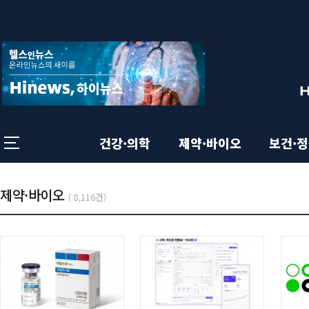
상
전
체
단
메
뉴
영
닫
기
역
건강·의학
제약·바이오
보건·
본
총
기
제약·바이오
목
(
8,116건)
:
록
사
문
목
영
록