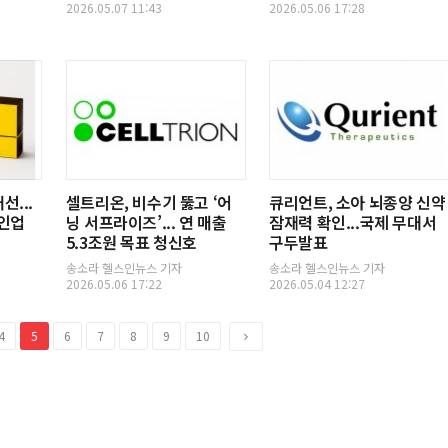
2026.05.07 11:43
2026.05.06 17:28
선...
셀트리온, 비수기 뚫고 ‘어
큐리언트, 소아 뇌종양 신약
라인업
닝 서프라이즈’... 연 매출
잠재력 확인...국제 무대서
5.3조원 목표 청신호
구두발표
송소라 헬스인뉴스 기자
송소라 헬스인뉴스 기자
2026.05.06 17:22
2026.05.04 12:27
다
4
5
6
7
8
9
10
음