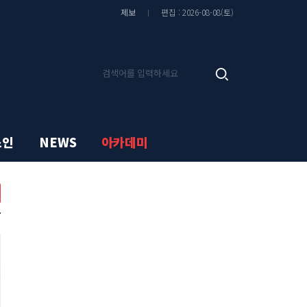
제보
편집 : 2026-08-08(토)
기
검
사
색
검
색
스인
NEWS
아카데미