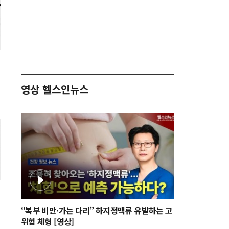
영상 헬스인뉴스
“복부 비만·가는 다리” 하지정맥류 유발하는 고
위험 체형 [영상]