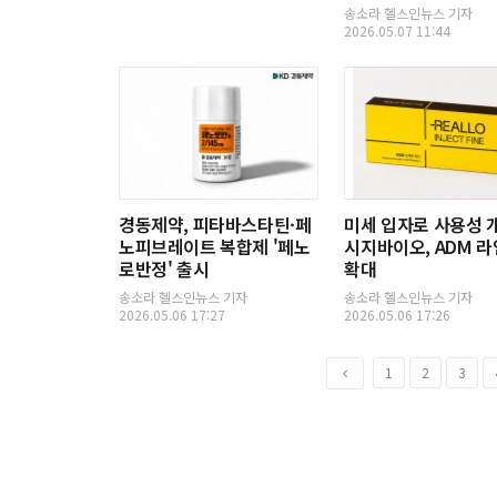
송소라 헬스인뉴스 기자
2026.05.07 11:44
경동제약, 피타바스타틴·페
미세 입자로 사용성 개
노피브레이트 복합제 '페노
시지바이오, ADM 
로반정' 출시
확대
송소라 헬스인뉴스 기자
송소라 헬스인뉴스 기자
2026.05.06 17:27
2026.05.06 17:26
이
1
2
3
전