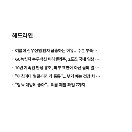
헤드라인
여름에 신우신염 환자 급증하는 이유...수분 부족이 세균 증식 환경 만든다
GC녹십자 수두백신 배리셀라주, 2도즈 국내 임상 착수...2028년 글로벌 허가 목표
10년 지속된 만성 홍조, 피부 표면이 아닌 몸의 열 균형을 봐야 [정수경 원장 칼럼]
"아침마다 얼굴·다리가 퉁퉁"...부기 빼는 건강 차 5가지
"당뇨 예방에 좋아"...여름 제철 과일 7가지