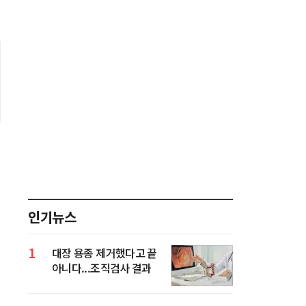
인기뉴스
1
대장 용종 제거했다고 끝
아니다...조직검사 결과
가 진짜 중요