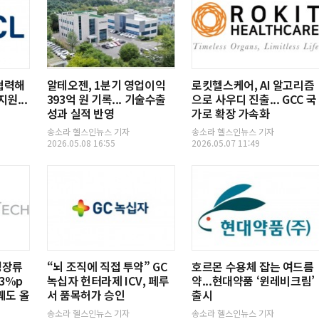
협력해
알테오젠, 1분기 영업이익
로킷헬스케어, AI 알고리즘
원...
393억 원 기록... 기술수출
으로 사우디 진출... GCC 국
성과 실적 반영
가로 확장 가속화
송소라 헬스인뉴스 기자
송소라 헬스인뉴스 기자
2026.05.08 16:55
2026.05.07 11:49
 영장류
“뇌 조직에 직접 투약” GC
호르몬 수용체 잡는 여드름
43%p
녹십자 헌터라제 ICV, 페루
약...현대약품 ‘윈레비크림’
 궤도 올
서 품목허가 승인
출시
송소라 헬스인뉴스 기자
송소라 헬스인뉴스 기자