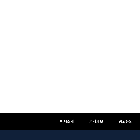
하
하
매체소개
기사제보
광고문의
단
단