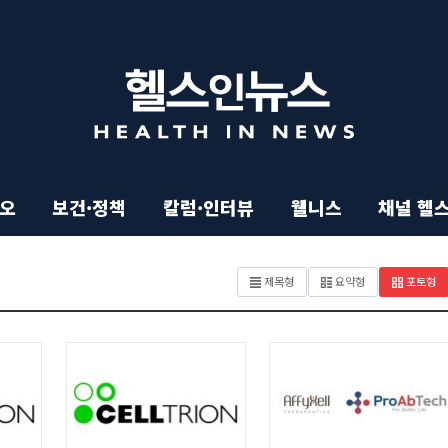
이오
보건·정책
칼럼·인터뷰
웰니스
채널 헬
기
제목형
요약형
포토형
사
목
록