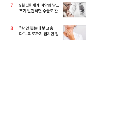
7
8월 1일 세계 폐암의 날...
조기 발견하면 수술로 완
치 기대할 수 있어
8
"살 안 쪘는데 붓고 춥
다"...피로까지 겹치면 갑
상선 신호일 수 있다