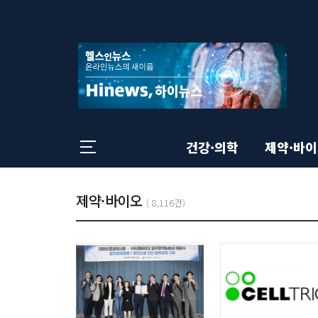
상
전
체
단
메
뉴
영
닫
기
역
건강·의학
제약·바
본
총
제약·바이오
목
(
8,116건)
:
록
문
영