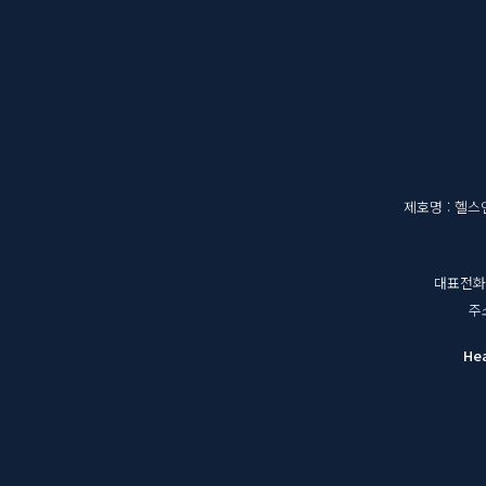
메
영
뉴
역
매
제호명 : 헬
체
대표전화 : 
정
주
보
He