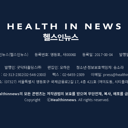
스인뉴스(헬스인뉴스)
등록번호: 영등포, 사00068
등록일: 2017-08-04
발행일:
발행인: 굿닥터홀딩스㈜
편집인: 오하은
청소년·정보보호책임자: 송소라
02-313-2382(02-546-2380)
팩스 : 02-6455-2389
이메일: press@healthi
소: (07327) 서울특별시 영등포구 국제금융로2길 17, 4층 421호 (여의도동, 시티플라
althinnews의 모든 콘텐츠는 저작권법의 보호를 받으며 무단전재, 복사, 배포를 
Copyright
ⓒHealthinnews
. All rights reserved.