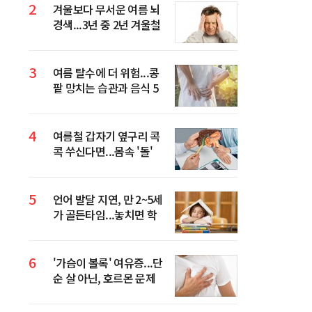
2
겨울보다 무서운 여름 뇌
경색...3년 중 2년 겨울철
환자 넘었다
3
여름 탈수에 더 위험...콩
팥 망치는 습관과 음식 5
가지
4
여름철 갑자기 옆구리 콕
콕 쑤신다면...몸속 '돌'
의심해야 하는 이유
5
언어 발달 지연, 만 2~5세
가 골든타임...놓치면 학
습·사회성까지 영향
6
'가슴이 볼록' 여유증...단
순 살 아닌, 호르몬 문제
일 수 있다