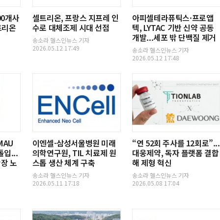
보
00개사
셀트리온, 프랑스 지프레 인
아피셀테라퓨틱스·프로앱
기
셀트리온
수로 대체조제 시대 선점
텍, LYTAC 기반 신약 공동
개발...세포 밖 단백질 제거
송소라 헬스인뉴스 기자
형
2026.05.12 17:49
송소라 헬스인뉴스 기자
2026.05.12 17:48
태
MAU
이엔셀-삼성서울병원 미래
“연 52회 주사를 12회로”...
입...
의학연구원, TIL 치료제 원
대웅제약, 독자 플랫폼 결합
장 노
스톱 생산 체계 구축
해 제형 혁신
송소라 헬스인뉴스 기자
송소라 헬스인뉴스 기자
2026.05.11 17:18
2026.05.08 17:04