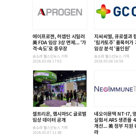
에이프로젠, 허셉틴 시밀러
지씨씨엘, 큐로셀과 
美 FDA 임상 3상 면제... ‘가
‘림카토주’ 품목허가 지
격·속도’로 중무장
임상 분석 ‘올인원’
송소라 헬스인뉴스 기자
송소라 헬스인뉴스 기자
2026.05.08 17:02
2026.05.08 16:58
셀트리온, 램시마SC 글로벌
네오이뮨텍 NT-I7,
임상 데이터 공개
실험서 ARS 생존율 
개선... 美 정부 지원
송소라 헬스인뉴스 기자
라
2026.05.07 11:48