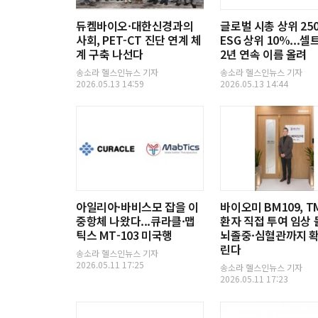
역
듀켐바이오·대한신경과의
글로벌 시총 상위 25
사회, PET-CT 진단 연계 체
ESG 상위 10%...
계 구축 나선다
2년 연속 이름 올려
송소라 헬스인뉴스 기자
송소라 헬스인뉴스 기자
2026.05.13 14:59
2026.05.13 14:44
아일리아·바비스모 잡을 이
바이오미 BM109, T
중항체 나왔다...큐라클·맵
환자 직접 투여 임상 돌
틱스 MT-103 미국행
뇌졸중·심혈관까지 확
린다
송소라 헬스인뉴스 기자
2026.05.11 17:25
송소라 헬스인뉴스 기자
2026.05.11 17:23